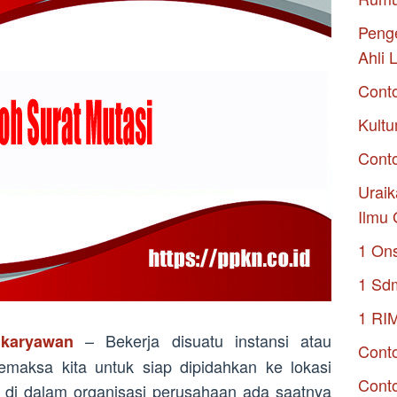
Penge
Ahli 
Cont
Kultu
Conto
Uraik
Ilmu 
1 On
1 Sd
1 RI
– Bekerja disuatu instansi atau
 karyawan
Conto
aksa kita untuk siap dipidahkan ke lokasi
Cont
 di dalam organisasi perusahaan ada saatnya