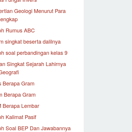
rtian Geologi Menurut Para
Lengkap
oh Rumus ABC
m singkat beserta dalilnya
h soal perbandingan kelas 9
an Singkat Sejarah Lahirnya
Geografi
s Berapa Gram
m Berapa Gram
M Berapa Lembar
h Kalimat Pasif
oh Soal BEP Dan Jawabannya