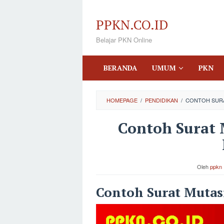
Loncat
ke
PPKN.CO.ID
konten
Belajar PKN Online
BERANDA
UMUM
PKN
HOMEPAGE
/
PENDIDIKAN
/
CONTOH SURA
Contoh Surat 
Oleh
ppkn
Contoh Surat Mutas