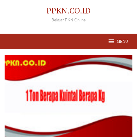
Loncat
PPKN.CO.ID
ke
Belajar PKN Online
konten
MENU
PPKN.CO.ID