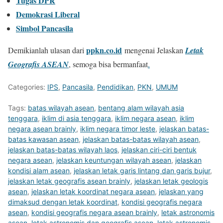
Tugas DPR
Demokrasi Liberal
Simbol Pancasila
ppkn.co.id
Demikianlah ulasan dari
mengenai Jelaskan
Letak
Geografis ASEAN
, semoga bisa bermanfaat
.
Categories:
IPS
,
Pancasila
,
Pendidikan
,
PKN
,
UMUM
Tags:
batas wilayah asean
,
bentang alam wilayah asia
tenggara
,
iklim di asia tenggara
,
iklim negara asean
,
iklim
negara asean brainly
,
iklim negara timor leste
,
jelaskan batas-
batas kawasan asean
,
jelaskan batas-batas wilayah asean
,
jelaskan batas-batas wilayah laos
,
jelaskan ciri-ciri bentuk
negara asean
,
jelaskan keuntungan wilayah asean
,
jelaskan
kondisi alam asean
,
jelaskan letak garis lintang dan garis bujur
,
jelaskan letak geografis asean brainly
,
jelaskan letak geologis
asean
,
jelaskan letak koordinat negara asean
,
jelaskan yang
dimaksud dengan letak koordinat
,
kondisi geografis negara
asean
,
kondisi geografis negara asean brainly
,
letak astronomis
asean
,
letak astronomis dan geografis asean
,
letak astronomis