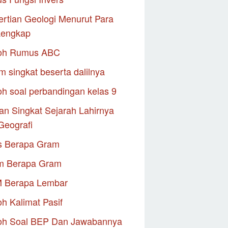
rtian Geologi Menurut Para
Lengkap
oh Rumus ABC
m singkat beserta dalilnya
h soal perbandingan kelas 9
an Singkat Sejarah Lahirnya
Geografi
s Berapa Gram
m Berapa Gram
M Berapa Lembar
h Kalimat Pasif
oh Soal BEP Dan Jawabannya