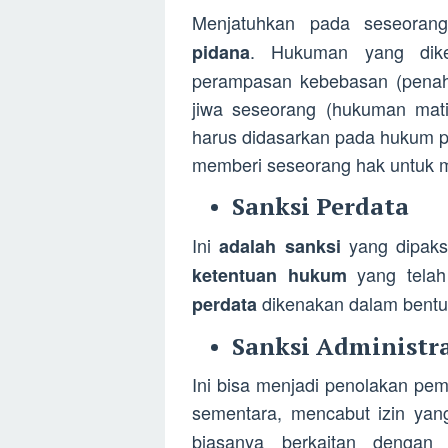
Menjatuhkan pada seseoran
. Hukuman yang dik
pidana
perampasan kebebasan (penaha
jiwa seseorang (hukuman mati
harus didasarkan pada hukum pr
memberi seseorang hak untuk me
Sanksi Perdata
Ini
yang dipaks
adalah sanksi
yang telah
ketentuan hukum
dikenakan dalam bentuk
perdata
Sanksi Administra
Ini bisa menjadi penolakan pemb
sementara, mencabut izin yan
biasanya berkaitan denga