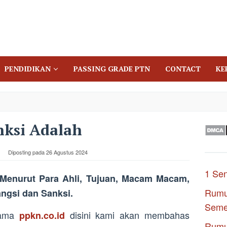
PENDIDIKAN
PASSING GRADE PTN
CONTACT
KE
nksi Adalah
Diposting pada
26 Agustus 2024
1 Se
 Menurut Para Ahli, Tujuan, Macam Macam,
Rumu
ngsi dan Sanksi.
Seme
rsama
disini kami akan membahas
ppkn.co.id
Rumu