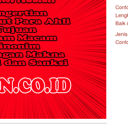
Conto
Leng
Baik 
Jenis
Cont