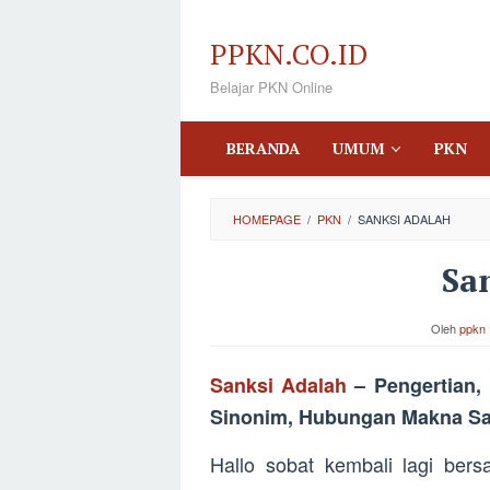
Loncat
ke
PPKN.CO.ID
konten
Belajar PKN Online
BERANDA
UMUM
PKN
HOMEPAGE
/
PKN
/
SANKSI ADALAH
Sa
Oleh
ppkn
Sanksi Adalah
– Pengertian,
Sinonim, Hubungan Makna Sa
Hallo sobat kembali lagi be