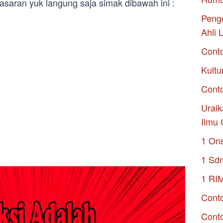
asaran yuk langung saja simak dibawah ini :
Penge
Ahli 
Cont
Kultu
Conto
Uraik
Ilmu 
1 On
1 Sd
1 RI
Conto
Cont