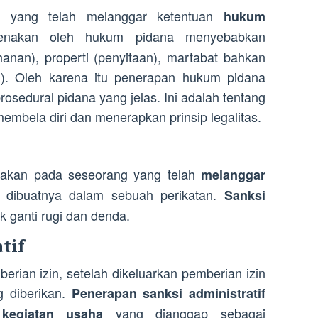
g yang telah melanggar ketentuan
hukum
enakan oleh hukum pidana menyebabkan
nan), properti (penyitaan), martabat bahkan
). Oleh karena itu penerapan hukum pidana
osedural pidana yang jelas. Ini adalah tentang
mbela diri dan menerapkan prinsip legalitas.
akan pada seseorang yang telah
melanggar
 dibuatnya dalam sebuah perikatan.
Sanksi
 ganti rugi dan denda.
tif
erian izin, setelah dikeluarkan pemberian izin
g diberikan.
Penerapan sanksi administratif
n
yang dianggap sebagai
kegiatan usaha