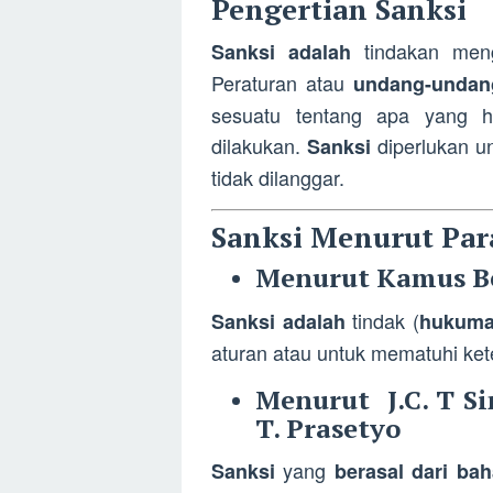
Pengertian Sanksi
tindakan meng
Sanksi adalah
Peraturan atau
undang-undan
sesuatu tentang apa yang h
dilakukan.
diperlukan u
Sanksi
tidak dilanggar.
Sanksi Menurut Par
Menurut Kamus Be
tindak (
Sanksi adalah
hukum
aturan atau untuk mematuhi ke
Menurut J.C. T Si
T. Prasetyo
yang
Sanksi
berasal dari ba