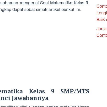
pemahaman mengenai Soal Matematika Kelas 9.
Conto
kap dapat sobat simak artikel berikut ini.
Leng
Baik 
Jenis
Cont
ematika Kelas 9 SMP/MTS
nci Jawabannya
nampilkan nilai ulangan harian mata pelajaran