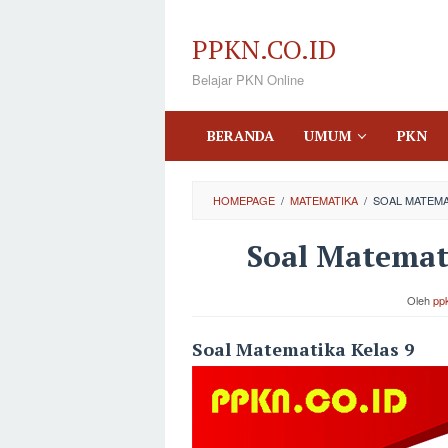
Loncat
ke
PPKN.CO.ID
konten
Belajar PKN Online
BERANDA
UMUM
PKN
HOMEPAGE
/
MATEMATIKA
/
SOAL MATEMA
Soal Matemati
Oleh
pp
Soal Matematika Kelas 9