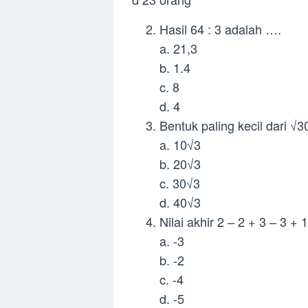
Hasil 64 : 3 adalah ….
a. 21,3
b. 1.4
c. 8
d. 4
Bentuk paling kecil dari √3
a. 10√3
b. 20√3
c. 30√3
d. 40√3
Nilai akhir 2 – 2 + 3 – 3 + 
a. -3
b. -2
c. -4
d. -5