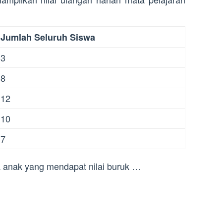
Jumlah Seluruh Siswa
3
8
12
10
7
apa anak yang mendapat nilai buruk …