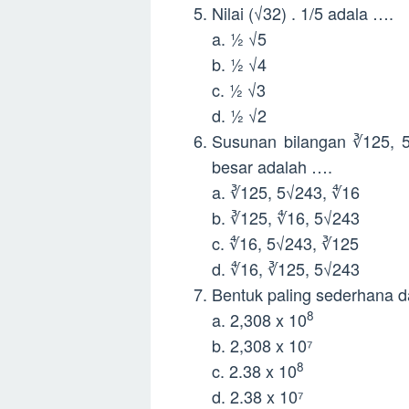
Nilai (√32) . 1/5 adala ….
a. ½ √5
b. ½ √4
c. ½ √3
d. ½ √2
Susunan bilangan ∛125, 5√
besar adalah ….
a. ∛125, 5√243, ∜16
b. ∛125, ∜16, 5√243
c. ∜16, 5√243, ∛125
d. ∜16, ∛125, 5√243
Bentuk paling sederhana d
8
a. 2,308 x 10
b. 2,308 x 10⁷
8
c. 2.38 x 10
d. 2.38 x 10⁷