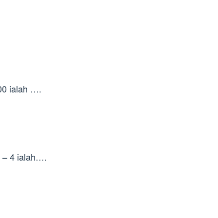
00 ialah ….
1 – 4 ialah….