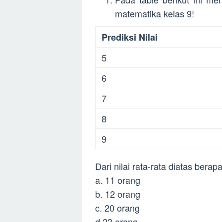
matematika kelas 9!
Prediksi Nilai
5
6
7
8
9
Dari nilai rata-rata diatas ber
a. 11 orang
b. 12 orang
c. 20 orang
d 23 orang