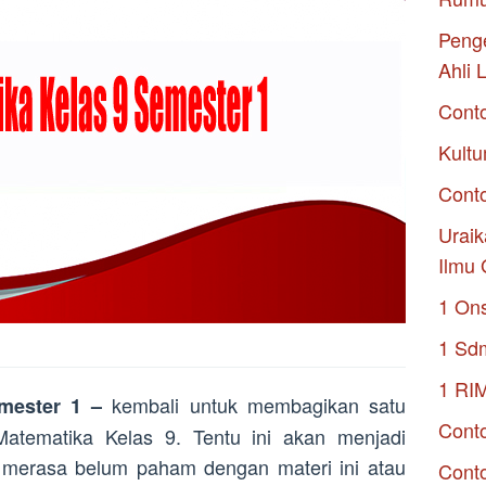
Penge
Ahli 
Cont
Kultu
Conto
Uraik
Ilmu 
1 On
1 Sd
1 RI
kembali untuk membagikan satu
emester 1 –
Conto
l Matematika Kelas 9. Tentu ini akan menjadi
at merasa belum paham dengan materi ini atau
Cont