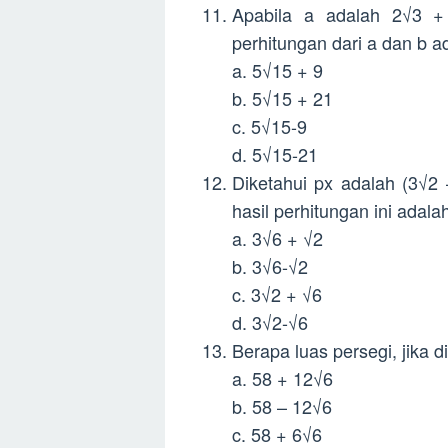
Apabila a adalah 2√3 +
perhitungan dari a dan b a
a. 5√15 + 9
b. 5√15 + 21
c. 5√15-9
d. 5√15-21
Diketahui px adalah (3√2
hasil perhitungan ini adala
a. 3√6 + √2
b. 3√6-√2
c. 3√2 + √6
d. 3√2-√6
Berapa luas persegi, jika d
a. 58 + 12√6
b. 58 – 12√6
c. 58 + 6√6