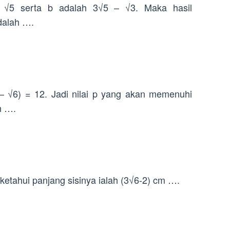
 √5 serta b adalah 3√5 – √3. Maka hasil
dalah ….
 – √6) = 12. Jadi nilai p yang akan memenuhi
h ….
iketahui panjang sisinya ialah (3√6-2) cm ….