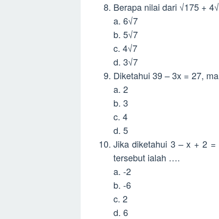
Berapa nilai dari √175 + 4
a. 6√7
b. 5√7
c. 4√7
d. 3√7
Diketahui 39 – 3x = 27, mak
a. 2
b. 3
c. 4
d. 5
Jika diketahui 3 – x + 2 =
tersebut ialah ….
a. -2
b. -6
c. 2
d. 6