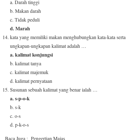
a. Darah tinggi
b. Makan darah
c. Tidak peduli
d. Marah
kata yang memiliki makan menghubungkan kata-kata serta
ungkapan-ungkapan kalimat adalah …
a. kalimat konjungsi
b. kalimat tanya
c. kalimat majemuk
d. kalimat pernyataan
Susunan sebuah kalimat yang benar ialah …
a. s-p-o-k
b. s-k
c. o-s
d. p-k-o-s
Baca Juga :
Pengertian Majas