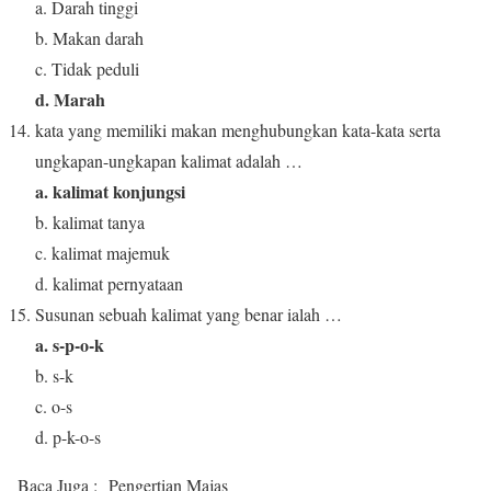
a. Darah tinggi
b. Makan darah
c. Tidak peduli
d. Marah
kata yang memiliki makan menghubungkan kata-kata serta
ungkapan-ungkapan kalimat adalah …
a. kalimat konjungsi
b. kalimat tanya
c. kalimat majemuk
d. kalimat pernyataan
Susunan sebuah kalimat yang benar ialah …
a. s-p-o-k
b. s-k
c. o-s
d. p-k-o-s
Baca Juga :
Pengertian Majas