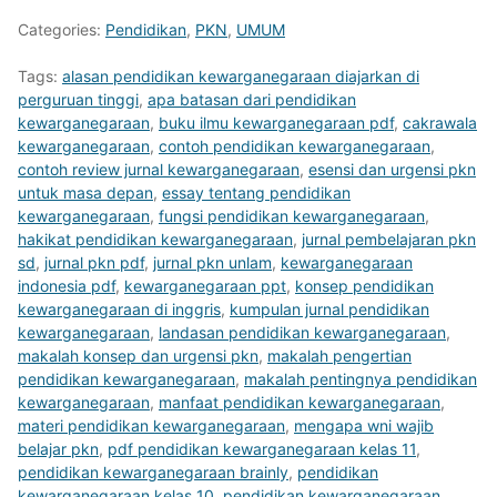
Categories:
Pendidikan
,
PKN
,
UMUM
Tags:
alasan pendidikan kewarganegaraan diajarkan di
perguruan tinggi
,
apa batasan dari pendidikan
kewarganegaraan
,
buku ilmu kewarganegaraan pdf
,
cakrawala
kewarganegaraan
,
contoh pendidikan kewarganegaraan
,
contoh review jurnal kewarganegaraan
,
esensi dan urgensi pkn
untuk masa depan
,
essay tentang pendidikan
kewarganegaraan
,
fungsi pendidikan kewarganegaraan
,
hakikat pendidikan kewarganegaraan
,
jurnal pembelajaran pkn
sd
,
jurnal pkn pdf
,
jurnal pkn unlam
,
kewarganegaraan
indonesia pdf
,
kewarganegaraan ppt
,
konsep pendidikan
kewarganegaraan di inggris
,
kumpulan jurnal pendidikan
kewarganegaraan
,
landasan pendidikan kewarganegaraan
,
makalah konsep dan urgensi pkn
,
makalah pengertian
pendidikan kewarganegaraan
,
makalah pentingnya pendidikan
kewarganegaraan
,
manfaat pendidikan kewarganegaraan
,
materi pendidikan kewarganegaraan
,
mengapa wni wajib
belajar pkn
,
pdf pendidikan kewarganegaraan kelas 11
,
pendidikan kewarganegaraan brainly
,
pendidikan
kewarganegaraan kelas 10
,
pendidikan kewarganegaraan