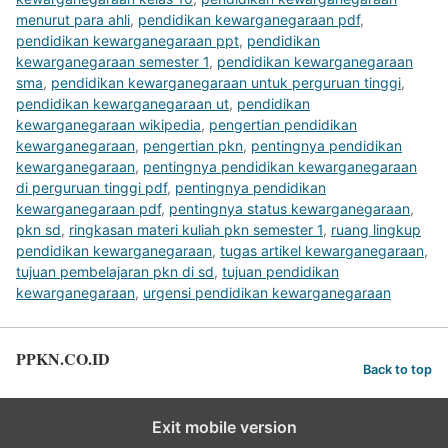
menurut para ahli
,
pendidikan kewarganegaraan pdf
,
pendidikan kewarganegaraan ppt
,
pendidikan
kewarganegaraan semester 1
,
pendidikan kewarganegaraan
sma
,
pendidikan kewarganegaraan untuk perguruan tinggi
,
pendidikan kewarganegaraan ut
,
pendidikan
kewarganegaraan wikipedia
,
pengertian pendidikan
kewarganegaraan
,
pengertian pkn
,
pentingnya pendidikan
kewarganegaraan
,
pentingnya pendidikan kewarganegaraan
di perguruan tinggi pdf
,
pentingnya pendidikan
kewarganegaraan pdf
,
pentingnya status kewarganegaraan
,
pkn sd
,
ringkasan materi kuliah pkn semester 1
,
ruang lingkup
pendidikan kewarganegaraan
,
tugas artikel kewarganegaraan
,
tujuan pembelajaran pkn di sd
,
tujuan pendidikan
kewarganegaraan
,
urgensi pendidikan kewarganegaraan
PPKN.CO.ID
Back to top
Exit mobile version