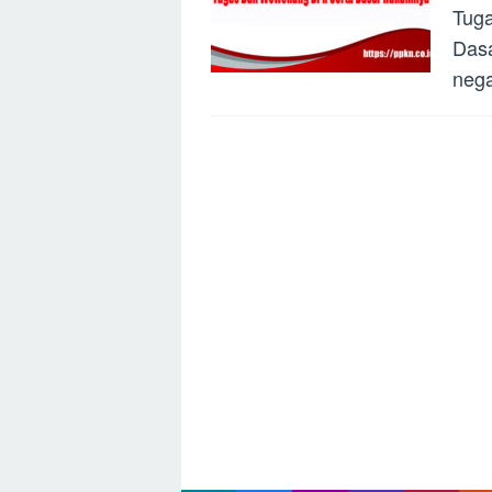
Tug
Dasa
nega