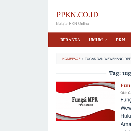
Loncat
ke
PPKN.CO.ID
konten
Belajar PKN Online
BERANDA
UMUM
PKN
HOMEPAGE
/
TUGAS DAN WEWENANG DP
Tag:
tu
Fun
Oleh
Gu
Fung
Wew
Huk
Ama