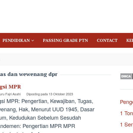
PENDIDIKAN
PASSING GRADE PTN
CONTACT
KE
R
gas dan wewenang dpr
gsi MPR
ru Fajri Asahi
Diposting pada
13 Oktober 2023
si MPR: Pengertian, Kewajiban, Tugas,
Penge
enang, Hak, Menurut UUD 1945, Dasar
1 Ton
um, Kedudukan Sebelum Sesudah
1 Se
ndemen: Pengertian MPR MPR