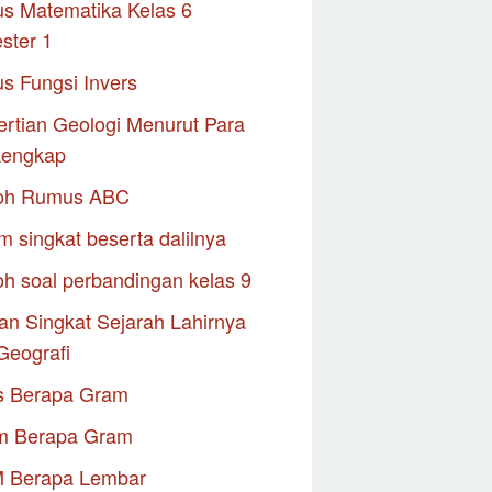
s Matematika Kelas 6
ster 1
s Fungsi Invers
rtian Geologi Menurut Para
Lengkap
oh Rumus ABC
m singkat beserta dalilnya
h soal perbandingan kelas 9
an Singkat Sejarah Lahirnya
Geografi
s Berapa Gram
m Berapa Gram
M Berapa Lembar