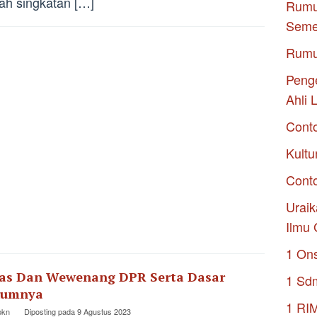
ah singkatan […]
Rumu
Seme
Rumu
Penge
Ahli 
Cont
Kultu
Conto
Uraik
Ilmu 
1 On
as Dan Wewenang DPR Serta Dasar
1 Sd
kumnya
1 RI
pkn
Diposting pada
9 Agustus 2023