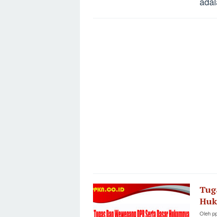
adal
Tug
Hu
Oleh
p