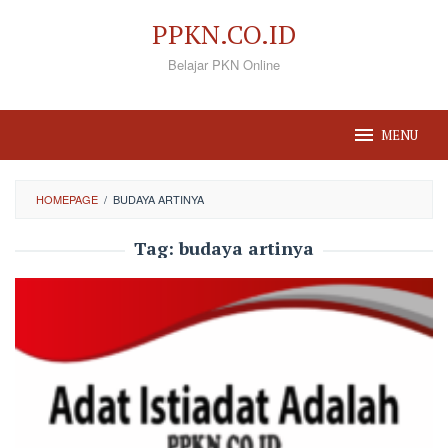
Loncat
PPKN.CO.ID
ke
Belajar PKN Online
konten
MENU
HOMEPAGE
/
BUDAYA ARTINYA
Tag:
budaya artinya