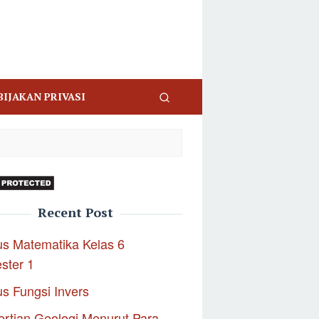
BIJAKAN PRIVASI
Recent Post
s Matematika Kelas 6
ster 1
s Fungsi Invers
rtian Geologi Menurut Para