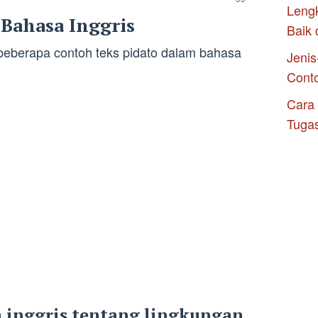
Leng
 Bahasa Inggris
Baik 
beberapa contoh teks pidato dalam bahasa
Jenis
Cont
Cara
Tuga
 inggris tentang lingkungan