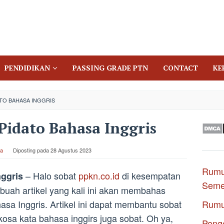
PENDIDIKAN
PASSING GRADE PTN
CONTACT
KE
TO BAHASA INGGRIS
Pidato Bahasa Inggris
a
Diposting pada
28 Agustus 2023
Rumu
– Halo sobat
ppkn.co.id
di kesempatan
nggris
Seme
buah artikel yang kali ini akan membahas
sa Inggris. Artikel ini dapat membantu sobat
Rumu
osa kata bahasa inggirs juga sobat. Oh ya,
Penge