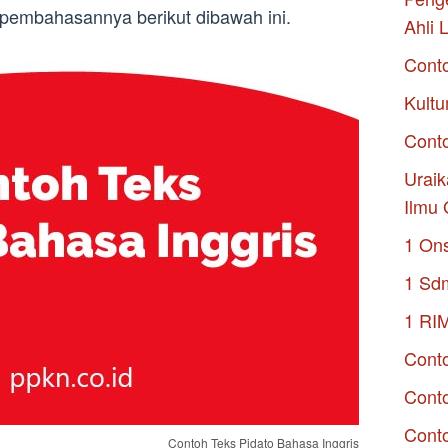
 pembahasannya berikut dibawah ini.
Ahli 
Cont
Kultu
Conto
Uraik
Ilmu 
1 On
1 Sd
1 RI
Conto
Cont
Conto
Contoh Teks Pidato Bahasa Inggris