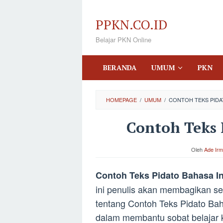
Loncat
ke
PPKN.CO.ID
konten
Belajar PKN Online
BERANDA
UMUM
PKN
HOMEPAGE
/
UMUM
/
CONTOH TEKS PIDA
Contoh Teks 
Oleh
Ade Irm
Contoh Teks Pidato Bahasa I
ini penulis akan membagikan se
tentang Contoh Teks Pidato Baha
dalam membantu sobat belajar k