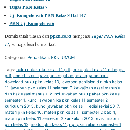
Tugas PKN Kelas 7
Uji Kompetensi 6 PKN Kelas 8 Hal 147
PKN Uji Kompetensi 6
ppkn.co.id
Demikianlah ulasan dari
mengenai
Tugas PKN Kelas
11
,
semoga bisa bermanfaat
.
Categories:
Pendidikan
,
PKN
,
UMUM
Tags:
buku paket pkn kelas 11 pdf
,
buku pkn kelas 11 erlangga
pdf
,
contoh soal upaya pencegahan pelanggaran ham
,
download buku pkn kelas 10
,
jawaban penilaian diri pkn kelas
11
,
jawaban pkn kelas 11 halaman 7
,
kewajiban asasi manusia
dan hak asasi manusia
,
kunci jawaban buku paket pkn kelas 11
semester 1
,
kunci jawaban lks pkn kelas 11 semester 2
kurikulum 2013
,
kunci jawaban pkn kelas 11 edisi revisi 2017
,
materi pkn kelas 10
,
materi pkn kelas 11 semester 2 bab 4
,
materi pkn kelas 11 semester 2 kurikulum 2013 revisi
,
materi
pkn kelas 12
,
modul pkn kelas 11
,
ppt pkn kelas xi semester 1