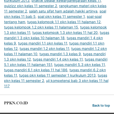
kurikulum 2013
,
praktik belajar kewarganegaraan kelas 11
,
quizizz pkn kelas 11 semester 2
,
rangkuman materi pkn kelas
11 semester 2
,
salah satu sifat ham adalah hakiki artinya
,
soal
pkn kelas 11 bab 5
,
soal pkn kelas 11 semester 1
,
soal-soal
tentang ham
,
tugas kelompok 1.1 pkn kelas 11 halaman 12
,
tugas kelompok 1.2 pkn kelas 11 halaman 15
,
tugas kelompok
1.3 pkn kelas 11
,
tugas kelompok 1.3 pkn kelas 11 hal 20
,
tugas
mandiri 1 3 pkn kelas 10 halaman 18
,
tugas mandiri 1 4 pkn
kelas 9
,
tugas mandiri 1.1 pkn kelas 11
,
tugas mandiri 1.1 pkn
kelas 12
,
tugas mandiri 1.2 pkn kelas 11
,
tugas mandiri 1.2 pkn
kelas 11 halaman 10
,
tugas mandiri 1.3 kelas 9
,
tugas mandiri
1.3 pkn kelas 12
,
tugas mandiri 1.4 pkn kelas 11
,
tugas mandiri
5.1 pkn kelas 11 halaman 151
,
tugas mandiri 5.3 pkn kelas 11
,
tugas mandiri 6.1 pkn kelas 11 hal 186
,
tugas mandiri 6.2 pkn
kelas 11
,
tugas pkn kelas 11 semester 1 kurikulum 2013
,
tugas
pkn kelas 11 semester 2
,
uji kompetensi bab 3 pkn kelas 11 hal
117
PPKN.CO.ID
Back to top