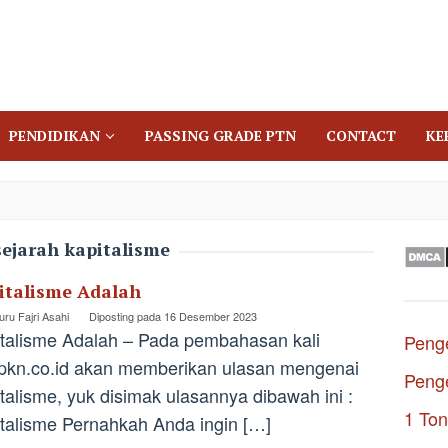
PENDIDIKAN
PASSING GRADE PTN
CONTACT
KE
sejarah kapitalisme
italisme Adalah
ru Fajri Asahi
Diposting pada
16 Desember 2023
talisme Adalah – Pada pembahasan kali
Penge
ppkn.co.id akan memberikan ulasan mengenai
Penge
talisme, yuk disimak ulasannya dibawah ini :
1 Ton
talisme Pernahkah Anda ingin […]