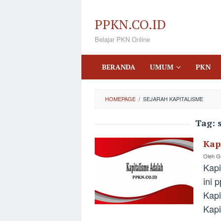
Loncat
ke
PPKN.CO.ID
konten
Belajar PKN Online
BERANDA
UMUM
PKN
HOMEPAGE
/
SEJARAH KAPITALISME
Tag:
Kap
Oleh
Gu
Kapi
ini 
Kapi
Kapi