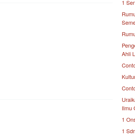
1 Se
Rumu
Seme
Rumu
Penge
Ahli 
Cont
Kultu
Conto
Uraik
Ilmu 
1 On
1 Sd