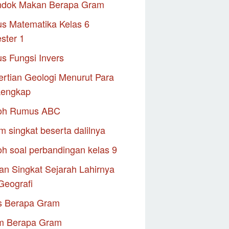
ndok Makan Berapa Gram
s Matematika Kelas 6
ster 1
s Fungsi Invers
rtian Geologi Menurut Para
Lengkap
oh Rumus ABC
m singkat beserta dalilnya
h soal perbandingan kelas 9
an Singkat Sejarah Lahirnya
Geografi
s Berapa Gram
m Berapa Gram