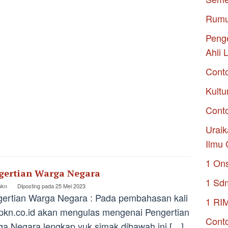
Rumu
Penge
Ahli 
Cont
Kultu
Conto
Uraik
Ilmu 
1 On
gertian Warga Negara
1 Sd
pkn
Diposting pada
25 Mei 2023
ertian Warga Negara : Pada pembahasan kali
1 RI
ppkn.co.id akan mengulas mengenai Pengertian
Conto
a Negara lengkap yuk simak dibawah ini […]