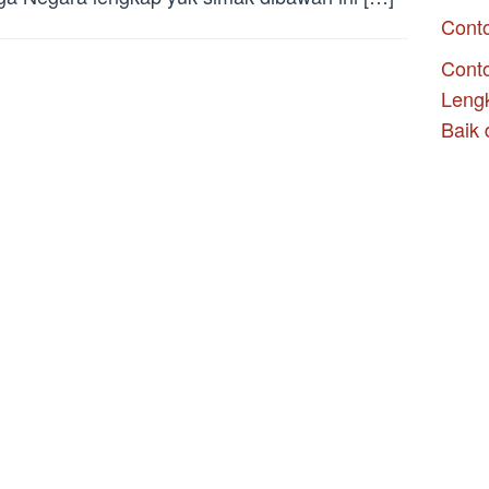
Cont
Conto
Leng
Baik 