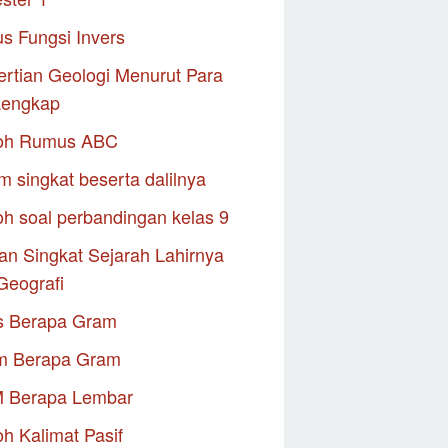
s Fungsi Invers
rtian Geologi Menurut Para
Lengkap
oh Rumus ABC
m singkat beserta dalilnya
h soal perbandingan kelas 9
an Singkat Sejarah Lahirnya
Geografi
s Berapa Gram
m Berapa Gram
M Berapa Lembar
h Kalimat Pasif