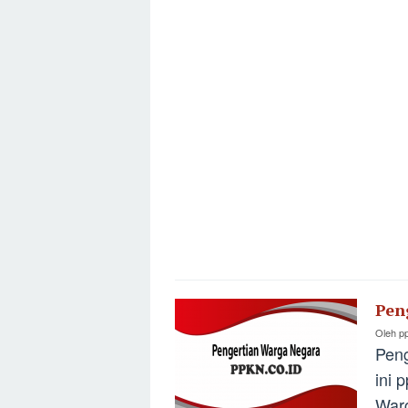
Pen
Oleh
p
Peng
ini 
Warg