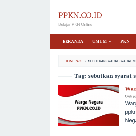
Loncat
ke
PPKN.CO.ID
konten
Belajar PKN Online
BERANDA
UMUM
PKN
HOMEPAGE
/
SEBUTKAN SYARAT SYARAT M
Tag:
sebutkan syarat 
War
Oleh
p
Warg
ppkn
Nega