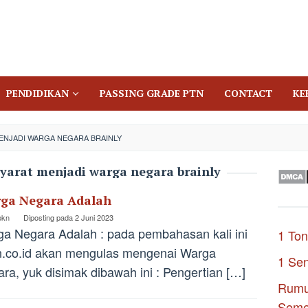
PENDIDIKAN
PASSING GRADE PTN
CONTACT
KE
ENJADI WARGA NEGARA BRAINLY
syarat menjadi warga negara brainly
ga Negara Adalah
pkn
Diposting pada
2 Juni 2023
a Negara Adalah : pada pembahasan kali ini
1 Ton
.co.id akan mengulas mengenai Warga
1 Se
ra, yuk disimak dibawah ini : Pengertian […]
Rumu
Seme