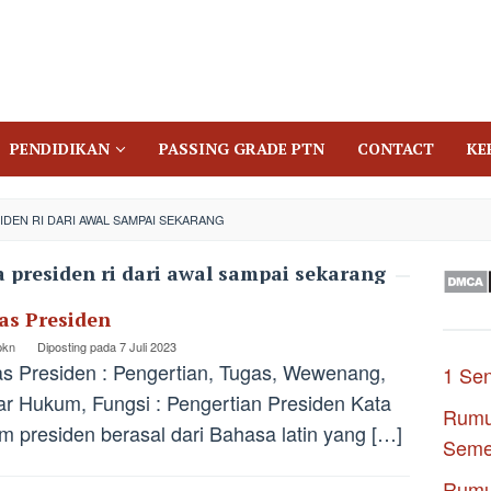
PENDIDIKAN
PASSING GRADE PTN
CONTACT
KE
DEN RI DARI AWAL SAMPAI SEKARANG
presiden ri dari awal sampai sekarang
as Presiden
pkn
Diposting pada
7 Juli 2023
s Presiden : Pengertian, Tugas, Wewenang,
1 Se
r Hukum, Fungsi : Pengertian Presiden Kata
Rumu
m presiden berasal dari Bahasa latin yang […]
Seme
Rumu