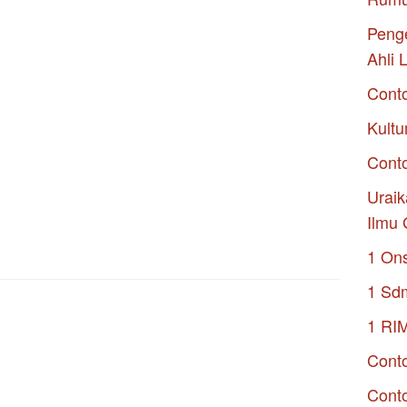
Penge
Ahli 
Cont
Kultu
Conto
Uraik
Ilmu 
1 On
1 Sd
1 RI
Conto
Cont