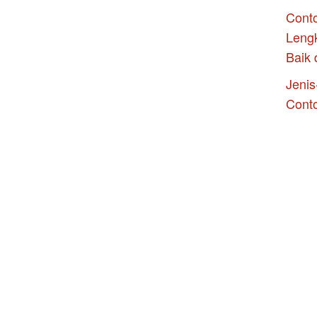
Conto
Leng
Baik 
Jenis
Cont