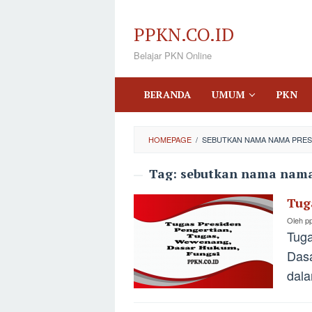
Loncat
ke
PPKN.CO.ID
konten
Belajar PKN Online
BERANDA
UMUM
PKN
HOMEPAGE
/
SEBUTKAN NAMA NAMA PRESI
Tag:
sebutkan nama nama 
Tug
Oleh
p
Tuga
Dasa
dala