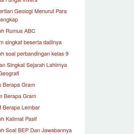
rtian Geologi Menurut Para
Lengkap
oh Rumus ABC
m singkat beserta dalilnya
h soal perbandingan kelas 9
an Singkat Sejarah Lahirnya
Geografi
s Berapa Gram
m Berapa Gram
M Berapa Lembar
h Kalimat Pasif
oh Soal BEP Dan Jawabannya