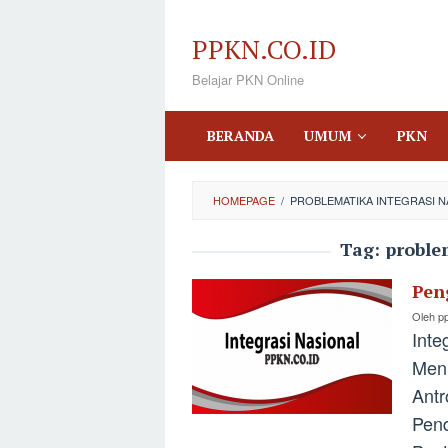
Loncat
ke
PPKN.CO.ID
konten
Belajar PKN Online
BERANDA
UMUM
PKN
HOMEPAGE
/
PROBLEMATIKA INTEGRASI N
Tag:
proble
Pen
Oleh
p
Inte
Menu
Antr
Pend