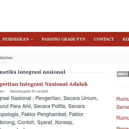
PENDIDIKAN
PASSING GRADE PTN
CONTACT
KE
ASIONAL
matika integrasi nasional
gertian Integrasi Nasional Adalah
pkn
Diposting pada
30 Juli 2023
grasi Nasional : Pengertian, Secara Umum,
Rumu
rut Para Ahli, Secara Politis, Secara
Seme
opologis, Faktor Penghambat, Faktor
Rumu
orong, Contoh, Syarat, Konsep,
Penge