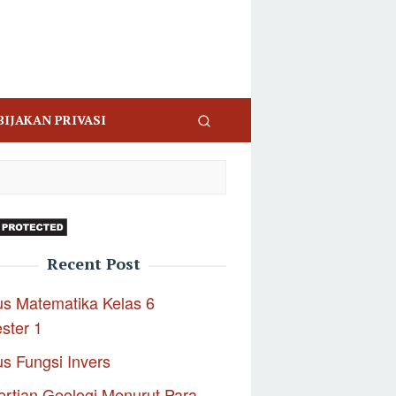
BIJAKAN PRIVASI
Recent Post
s Matematika Kelas 6
ster 1
s Fungsi Invers
rtian Geologi Menurut Para