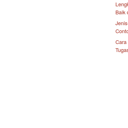
Leng
Baik 
Jenis
Cont
Cara
Tuga