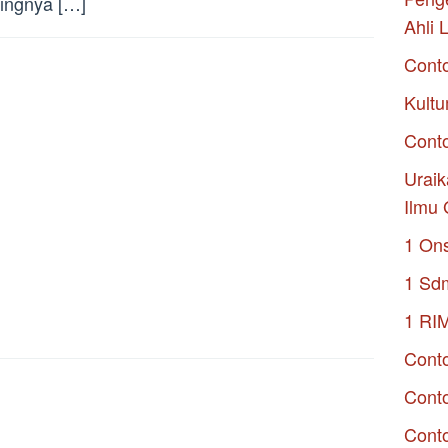
ingnya […]
Ahli 
Cont
Kultu
Conto
Uraik
Ilmu 
1 On
1 Sd
1 RI
Conto
Cont
Conto