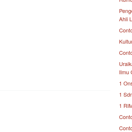
Penge
Ahli 
Cont
Kultu
Conto
Uraik
Ilmu 
1 On
1 Sd
1 RI
Conto
Cont