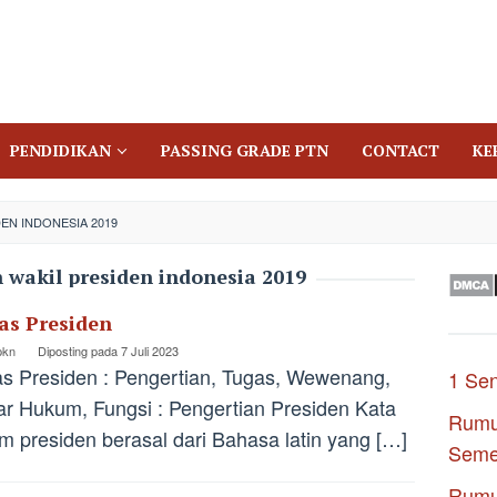
PENDIDIKAN
PASSING GRADE PTN
CONTACT
KE
EN INDONESIA 2019
 wakil presiden indonesia 2019
as Presiden
pkn
Diposting pada
7 Juli 2023
s Presiden : Pengertian, Tugas, Wewenang,
1 Se
r Hukum, Fungsi : Pengertian Presiden Kata
Rumu
m presiden berasal dari Bahasa latin yang […]
Seme
Rumu