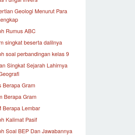
rtian Geologi Menurut Para
Lengkap
oh Rumus ABC
m singkat beserta dalilnya
h soal perbandingan kelas 9
an Singkat Sejarah Lahirnya
Geografi
s Berapa Gram
m Berapa Gram
M Berapa Lembar
h Kalimat Pasif
oh Soal BEP Dan Jawabannya