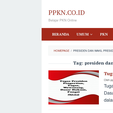
Loncat
ke
PPKN.CO.ID
konten
Belajar PKN Online
BERANDA
UMUM
PKN
HOMEPAGE
/
PRESIDEN DAN WAKIL PRESID
Tag:
presiden dan
Tug
Oleh
p
Tuga
Dasa
dala