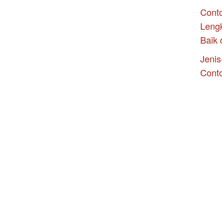
Conto
Leng
Baik 
Jenis
Cont