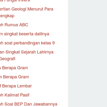
rtian Geologi Menurut Para
Lengkap
oh Rumus ABC
m singkat beserta dalilnya
h soal perbandingan kelas 9
an Singkat Sejarah Lahirnya
Geografi
s Berapa Gram
m Berapa Gram
M Berapa Lembar
h Kalimat Pasif
oh Soal BEP Dan Jawabannya