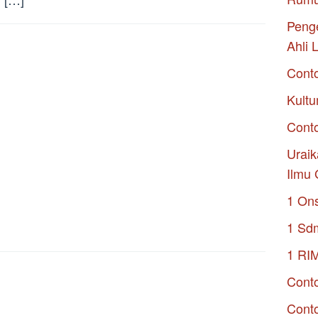
Penge
Ahli 
Cont
Kultu
Conto
Uraik
Ilmu 
1 On
1 Sd
1 RI
Conto
Cont