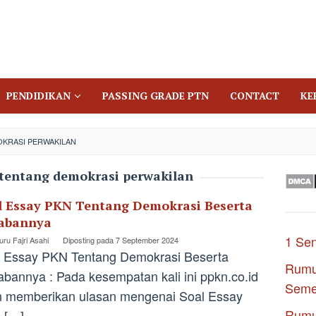
PENDIDIKAN
PASSING GRADE PTN
CONTACT
KE
KRASI PERWAKILAN
tentang demokrasi perwakilan
l Essay PKN Tentang Demokrasi Beserta
abannya
1 Se
ru Fajri Asahi
Diposting pada
7 September 2024
 Essay PKN Tentang Demokrasi Beserta
Rumu
bannya : Pada kesempatan kali ini ppkn.co.id
Seme
n memberikan ulasan mengenai Soal Essay
Rumu
 […]