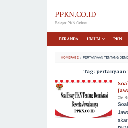
Loncat
ke
PPKN.CO.ID
konten
Belajar PKN Online
BERANDA
UMUM
PKN
HOMEPAGE
/
PERTANYAAN TENTANG DEMO
Tag:
pertanyaan 
Soa
Jaw
Oleh
Gu
Soal
Jawa
aka
PKN