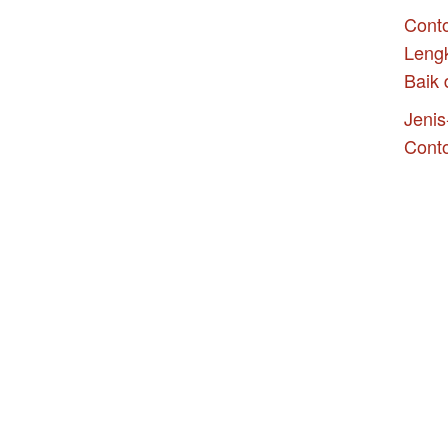
Conto
Leng
Baik 
Jenis
Cont