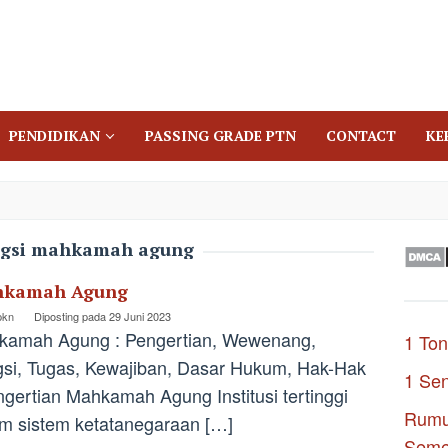
PENDIDIKAN
PASSING GRADE PTN
CONTACT
KE
ngsi mahkamah agung
kamah Agung
pkn
Diposting pada
29 Juni 2023
kamah Agung : Pengertian, Wewenang,
1 Ton
si, Tugas, Kewajiban, Dasar Hukum, Hak-Hak
1 Se
ngertian Mahkamah Agung Institusi tertinggi
Rumu
m sistem ketatanegaraan […]
Seme