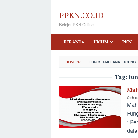
Loncat
ke
PPKN.CO.ID
konten
Belajar PKN Online
BERANDA
UMUM
PKN
HOMEPAGE
/
FUNGSI MAHKAMAH AGUNG
Tag:
fu
Mah
Oleh
p
Mah
Fung
: Pe
dala