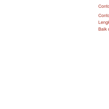
Cont
Conto
Leng
Baik 