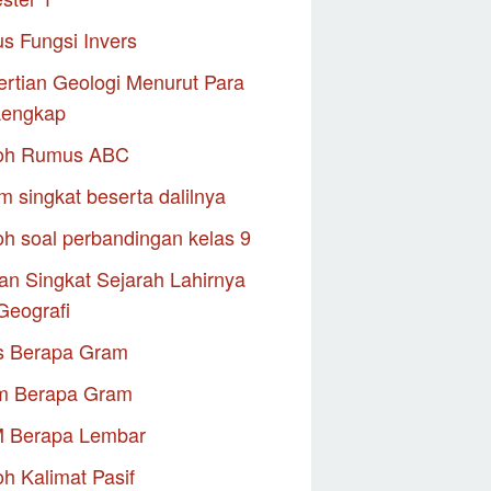
s Fungsi Invers
rtian Geologi Menurut Para
Lengkap
oh Rumus ABC
m singkat beserta dalilnya
h soal perbandingan kelas 9
an Singkat Sejarah Lahirnya
Geografi
s Berapa Gram
m Berapa Gram
M Berapa Lembar
h Kalimat Pasif