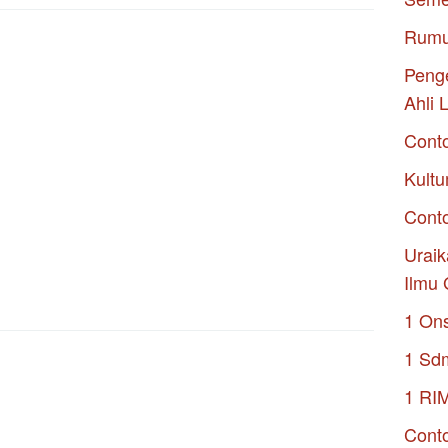
Rumu
Penge
Ahli 
Cont
Kultu
Conto
Uraik
Ilmu 
1 On
1 Sd
1 RI
Conto