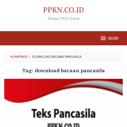
Loncat
PPKN.CO.ID
ke
Belajar PKN Online
konten
MENU
HOMEPAGE
/
DOWNLOAD BACAAN PANCASILA
Tag:
download bacaan pancasila