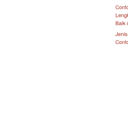
Conto
Leng
Baik 
Jenis
Cont