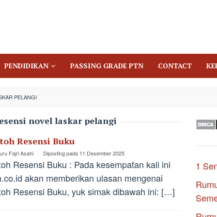
PENDIDIKAN
PASSING GRADE PTN
CONTACT
KE
SKAR PELANGI
esensi novel laskar pelangi
toh Resensi Buku
ru Fajri Asahi
Diposting pada
11 Desember 2025
oh Resensi Buku : Pada kesempatan kali ini
1 Se
.co.id akan memberikan ulasan mengenai
Rumu
oh Resensi Buku, yuk simak dibawah ini: […]
Seme
Rumu