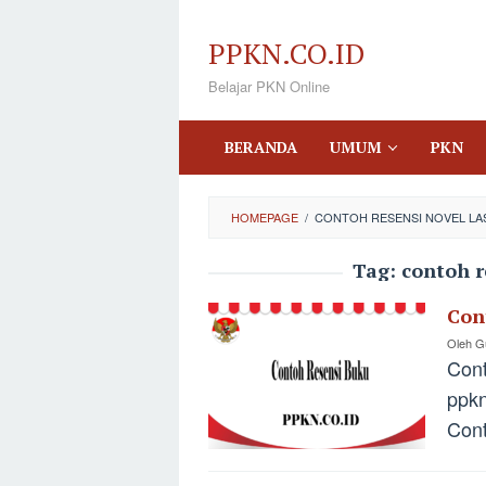
Loncat
ke
PPKN.CO.ID
konten
Belajar PKN Online
BERANDA
UMUM
PKN
HOMEPAGE
/
CONTOH RESENSI NOVEL LA
Tag:
contoh r
Con
Oleh
Gu
Cont
ppkn
Cont