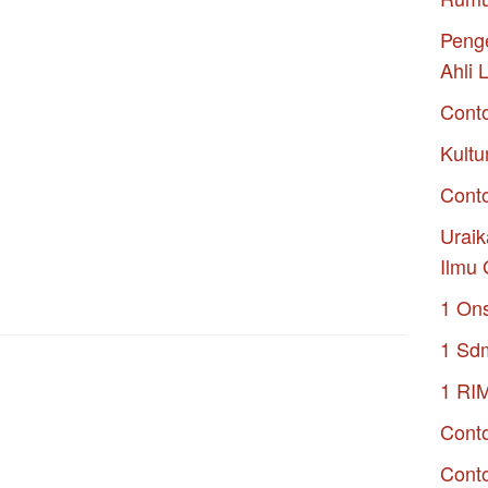
Penge
Ahli 
Cont
Kultu
Conto
Uraik
Ilmu 
1 On
1 Sd
1 RI
Conto
Cont