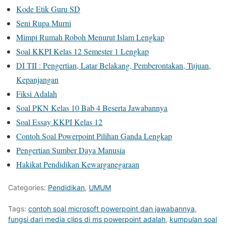
Kode Etik Guru SD
Seni Rupa Murni
Mimpi Rumah Roboh Menurut Islam Lengkap
Soal KKPI Kelas 12 Semester 1 Lengkap
DI TII : Pengertian, Latar Belakang, Pemberontakan, Tujuan,
Kepanjangan
Fiksi Adalah
Soal PKN Kelas 10 Bab 4 Beserta Jawabannya
Soal Essay KKPI Kelas 12
Contoh Soal Powerpoint Pilihan Ganda Lengkap
Pengertian Sumber Daya Manusia
Hakikat Pendidikan Kewarganegaraan
Categories:
Pendidikan
,
UMUM
Tags:
contoh soal microsoft powerpoint dan jawabannya
,
fungsi dari media clips di ms powerpoint adalah
,
kumpulan soal