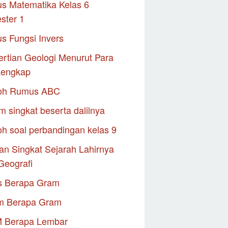
s Matematika Kelas 6
ster 1
s Fungsi Invers
rtian Geologi Menurut Para
Lengkap
oh Rumus ABC
m singkat beserta dalilnya
h soal perbandingan kelas 9
an Singkat Sejarah Lahirnya
Geografi
s Berapa Gram
m Berapa Gram
M Berapa Lembar