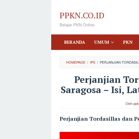
Loncat
ke
PPKN.CO.ID
konten
Belajar PKN Online
BERANDA
UMUM
PKN
HOMEPAGE
/
IPS
/
PERJANJIAN TORDASILL
Perjanjian Tor
Saragosa – Isi, L
Oleh
ppk
Perjanjian Tordasillas dan P