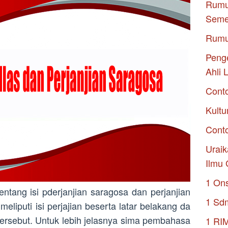
Rumu
Seme
Rumu
Penge
Ahli 
Cont
Kultu
Conto
Uraik
Ilmu 
1 On
ntang isi pderjanjian saragosa dan perjanjian
1 Sd
eliputi isi perjajian beserta latar belakang da
a tersebut. Untuk lebih jelasnya sima pembahasa
1 RI