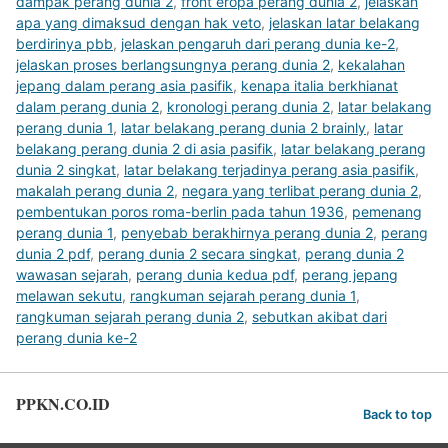
dampak perang dunia 2
,
front eropa perang dunia 2
,
jelaskan
apa yang dimaksud dengan hak veto
,
jelaskan latar belakang
berdirinya pbb
,
jelaskan pengaruh dari perang dunia ke-2
,
jelaskan proses berlangsungnya perang dunia 2
,
kekalahan
jepang dalam perang asia pasifik
,
kenapa italia berkhianat
dalam perang dunia 2
,
kronologi perang dunia 2
,
latar belakang
perang dunia 1
,
latar belakang perang dunia 2 brainly
,
latar
belakang perang dunia 2 di asia pasifik
,
latar belakang perang
dunia 2 singkat
,
latar belakang terjadinya perang asia pasifik
,
makalah perang dunia 2
,
negara yang terlibat perang dunia 2
,
pembentukan poros roma-berlin pada tahun 1936
,
pemenang
perang dunia 1
,
penyebab berakhirnya perang dunia 2
,
perang
dunia 2 pdf
,
perang dunia 2 secara singkat
,
perang dunia 2
wawasan sejarah
,
perang dunia kedua pdf
,
perang jepang
melawan sekutu
,
rangkuman sejarah perang dunia 1
,
rangkuman sejarah perang dunia 2
,
sebutkan akibat dari
perang dunia ke-2
PPKN.CO.ID
Back to top