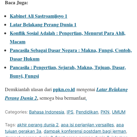
Baca Juga:
Kabinet Ali Sastroamijoyo 1
Latar Belakang Perang Dunia 1
Konflik Sosial Adalah : Pengertian, Menurut Para Ahli,
Macam
Pancasila Sebagai Dasar Negara : Makna, Fungsi, Contoh,
Dasar Hukum
Pancasila : Pengertian, Sejarah, Makna, Tujuan, Dasar,
Bunyi, Fungsi
ppkn.co.id
Demikianlah ulasan dari
mengenai
Latar Belakang
,
Perang Dunia 2
semoga bisa bermanfaat
.
Categories:
Bahasa Indonesia
,
IPS
,
Pendidikan
,
PKN
,
UMUM
Tags:
akhir perang dunia 2
,
apa isi perjanjian versailles
,
apa
tujuan gerakan 3a
,
dampak konferensi postdam bagi jerman
,