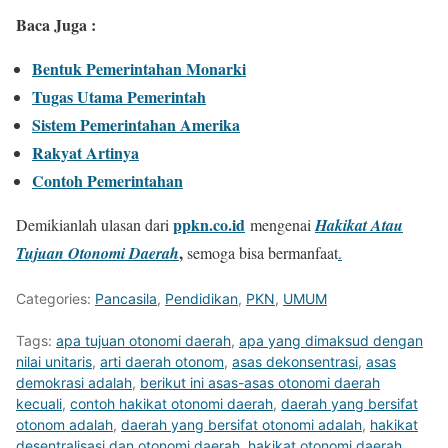
Baca Juga :
Bentuk Pemerintahan Monarki
Tugas Utama Pemerintah
Sistem Pemerintahan Amerika
Rakyat Artinya
Contoh Pemerintahan
ppkn.co.id
Demikianlah ulasan dari
mengenai
Hakikat Atau
,
Tujuan Otonomi Daerah
semoga bisa bermanfaat
.
Categories:
Pancasila
,
Pendidikan
,
PKN
,
UMUM
Tags:
apa tujuan otonomi daerah
,
apa yang dimaksud dengan
nilai unitaris
,
arti daerah otonom
,
asas dekonsentrasi
,
asas
demokrasi adalah
,
berikut ini asas-asas otonomi daerah
kecuali
,
contoh hakikat otonomi daerah
,
daerah yang bersifat
otonom adalah
,
daerah yang bersifat otonomi adalah
,
hakikat
desentralisasi dan otonomi daerah
,
hakikat otonomi daerah