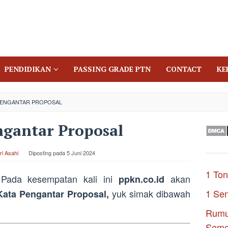
PENDIDIKAN
PASSING GRADE PTN
CONTACT
KE
PENGANTAR PROPOSAL
ngantar Proposal
ri Asahi
Diposting pada
5 Juni 2024
1 Ton
ada kesempatan kali ini
akan
ppkn.co.id
yuk simak dibawah
1 Se
Kata Pengantar Proposal,
Rumu
Seme