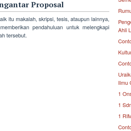
ngantar Proposal
Rumu
k itu makalah, skripsi, tesis, ataupun lainnya,
Penge
k memberikan pendahuluan untuk melengkapi
Ahli 
ah tersebut.
Cont
Kultu
Conto
Uraik
Ilmu 
1 On
1 Sd
1 RI
Conto