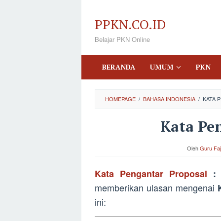
Loncat
ke
PPKN.CO.ID
konten
Belajar PKN Online
BERANDA
UMUM
PKN
HOMEPAGE
/
BAHASA INDONESIA
/
KATA 
Kata Pe
Oleh
Guru Faj
P
Kata Pengantar Proposal
:
memberikan ulasan mengenai
ini: