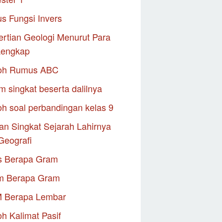
s Fungsi Invers
rtian Geologi Menurut Para
Lengkap
oh Rumus ABC
m singkat beserta dalilnya
h soal perbandingan kelas 9
an Singkat Sejarah Lahirnya
Geografi
s Berapa Gram
m Berapa Gram
M Berapa Lembar
h Kalimat Pasif