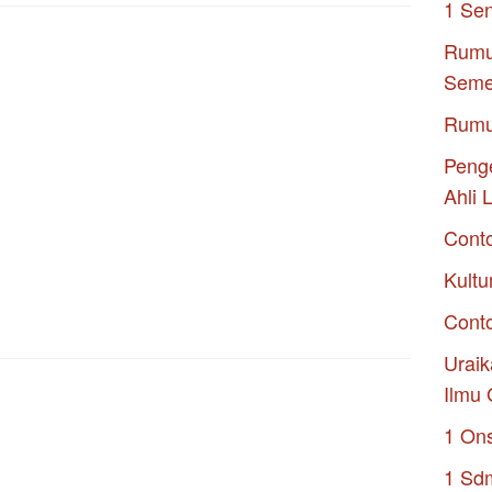
1 Se
Rumu
Seme
Rumu
Penge
Ahli 
Cont
Kultu
Conto
Uraik
Ilmu 
1 On
1 Sd