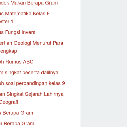
ndok Makan Berapa Gram
s Matematika Kelas 6
ster 1
s Fungsi Invers
rtian Geologi Menurut Para
Lengkap
oh Rumus ABC
m singkat beserta dalilnya
h soal perbandingan kelas 9
an Singkat Sejarah Lahirnya
Geografi
s Berapa Gram
m Berapa Gram