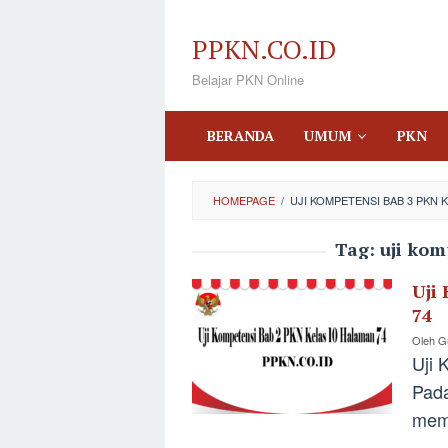
Loncat
ke
PPKN.CO.ID
konten
Belajar PKN Online
BERANDA
UMUM
PKN
HOMEPAGE
/
UJI KOMPETENSI BAB 3 PKN K
Tag:
uji kom
Uji
74
Oleh
Gu
Uji 
Pada
memb