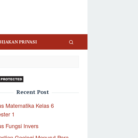
BIJAKAN PRIVASI
Recent Post
s Matematika Kelas 6
ster 1
s Fungsi Invers
rtian Geologi Menurut Para