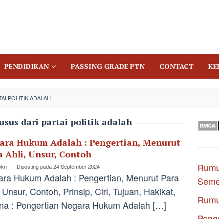
PENDIDIKAN
PASSING GRADE PTN
CONTACT
KE
AI POLITIK ADALAH
usus dari partai politik adalah
ara Hukum Adalah : Pengertian, Menurut
a Ahli, Unsur, Contoh
Rumu
pkn
Diposting pada
24 September 2024
ra Hukum Adalah : Pengertian, Menurut Para
Seme
, Unsur, Contoh, Prinsip, Ciri, Tujuan, Hakikat,
Rumu
a : Pengertian Negara Hukum Adalah […]
Penge