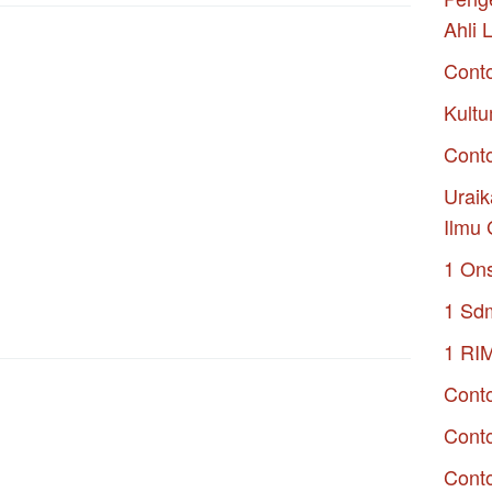
Ahli 
Cont
Kultu
Conto
Uraik
Ilmu 
1 On
1 Sd
1 RI
Conto
Cont
Conto