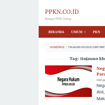
Loncat
ke
PPKN.CO.ID
konten
Belajar PKN Online
BERANDA
UMUM
PKN
HOMEPAGE
/
TINJAUAN KHUSUS DARI PART
Tag:
tinjauan kh
Neg
Par
Oleh
p
Nega
Ahli
Makn