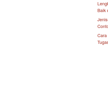
Leng
Baik 
Jenis
Cont
Cara
Tuga