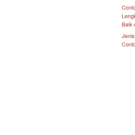
Conto
Leng
Baik 
Jenis
Cont