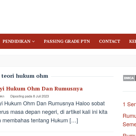
PENDIDIKAN
PASSING GRADE PTN
CONTACT
KE
:
teori hukum ohm
yi Hukum Ohm Dan Rumusnya
pkn
Diposting pada
8 Juli 2023
yi Hukum Ohm Dan Rumusnya Haloo sobat
1 Se
rus masa depan negeri, di artikel kali ini kita
Rumu
n membahas tentang Hukum […]
Seme
Rumu