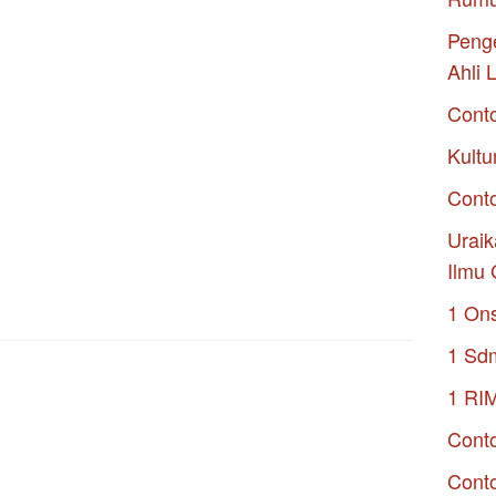
Penge
Ahli 
Cont
Kultu
Conto
Uraik
Ilmu 
1 On
1 Sd
1 RI
Conto
Cont