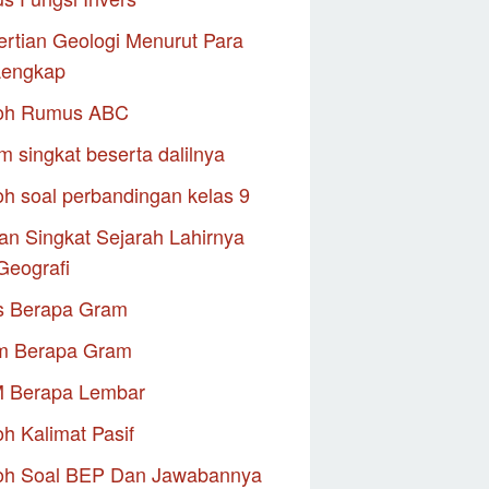
rtian Geologi Menurut Para
Lengkap
oh Rumus ABC
m singkat beserta dalilnya
h soal perbandingan kelas 9
an Singkat Sejarah Lahirnya
Geografi
s Berapa Gram
m Berapa Gram
M Berapa Lembar
h Kalimat Pasif
oh Soal BEP Dan Jawabannya