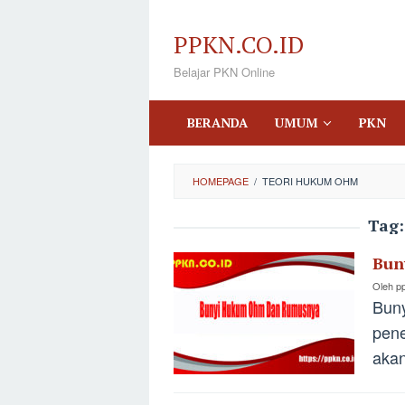
Loncat
ke
PPKN.CO.ID
konten
Belajar PKN Online
BERANDA
UMUM
PKN
HOMEPAGE
/
TEORI HUKUM OHM
Tag
Bun
Oleh
p
Bun
pene
aka