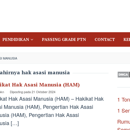
PENDIDIKAN
PASSING GRADE PTN
CONTACT
KE
SI MANUSIA
lahirnya hak asasi manusia
ikat Hak Asasi Manusia (HAM)
pkn
Diposting pada
21 Oktober 2024
kat Hak Asasi Manusia (HAM) – Hakikat Hak
1 Ton
i Manusia (HAM), Pengertian Hak Asasi
1 Se
sia (HAM), Pengertian Hak Asasi
Rumu
usia […]
Seme