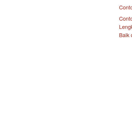
Cont
Conto
Leng
Baik 