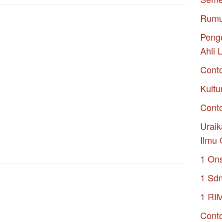
Rumu
Penge
Ahli 
Cont
Kultu
Conto
Uraik
Ilmu 
1 On
1 Sd
1 RI
Conto