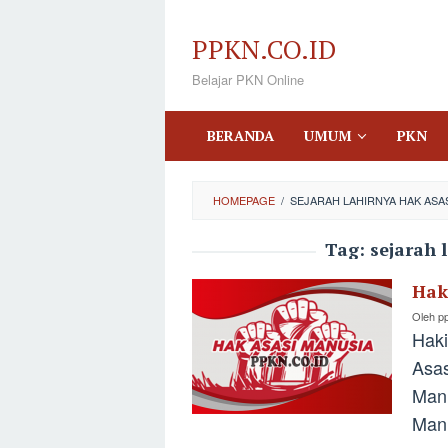
Loncat
ke
PPKN.CO.ID
konten
Belajar PKN Online
BERANDA
UMUM
PKN
HOMEPAGE
/
SEJARAH LAHIRNYA HAK ASA
Tag:
sejarah 
Hak
Oleh
p
Haki
Asas
Manu
Man