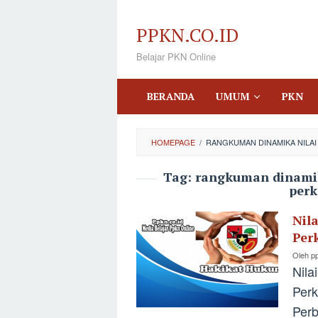
Loncat
ke
PPKN.CO.ID
konten
Belajar PKN Online
BERANDA
UMUM
PKN
HOMEPAGE
/
RANGKUMAN DINAMIKA NILAI
Tag:
rangkuman dinamika
per
Nil
Per
Oleh
p
Nila
Perk
Perb