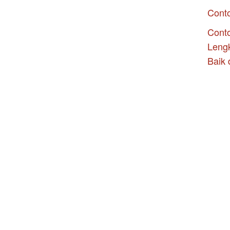
Cont
Conto
Leng
Baik 