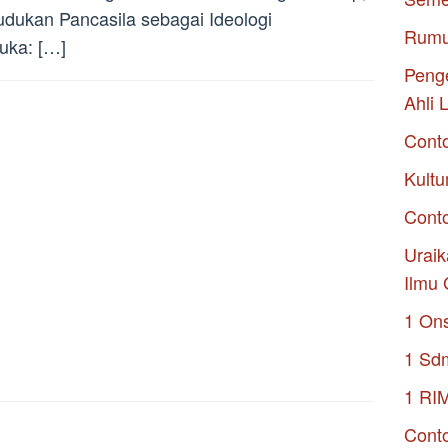
dukan Pancasila sebagai Ideologi
Rumu
uka: […]
Penge
Ahli 
Cont
Kultu
Conto
Uraik
Ilmu 
1 On
1 Sd
1 RI
Conto