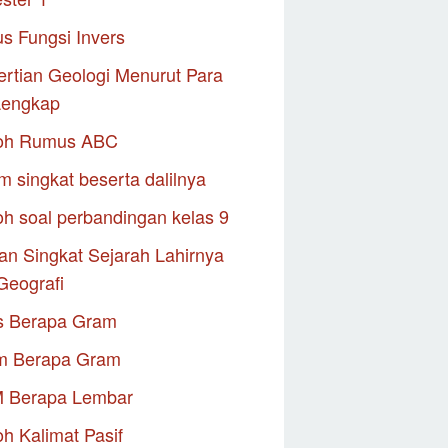
s Fungsi Invers
rtian Geologi Menurut Para
Lengkap
oh Rumus ABC
m singkat beserta dalilnya
h soal perbandingan kelas 9
an Singkat Sejarah Lahirnya
Geografi
s Berapa Gram
m Berapa Gram
M Berapa Lembar
h Kalimat Pasif