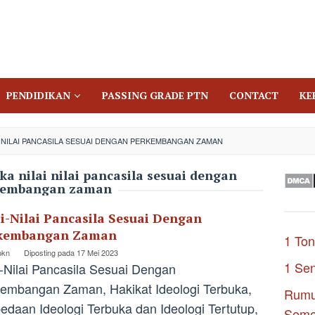
PENDIDIKAN
PASSING GRADE PTN
CONTACT
KE
 NILAI PANCASILA SESUAI DENGAN PERKEMBANGAN ZAMAN
 nilai nilai pancasila sesuai dengan
kembangan zaman
ai-Nilai Pancasila Sesuai Dengan
kembangan Zaman
1 Ton
pkn
Diposting pada
17 Mei 2023
1 Se
i-Nilai Pancasila Sesuai Dengan
embangan Zaman, Hakikat Ideologi Terbuka,
Rumu
edaan Ideologi Terbuka dan Ideologi Tertutup,
Seme