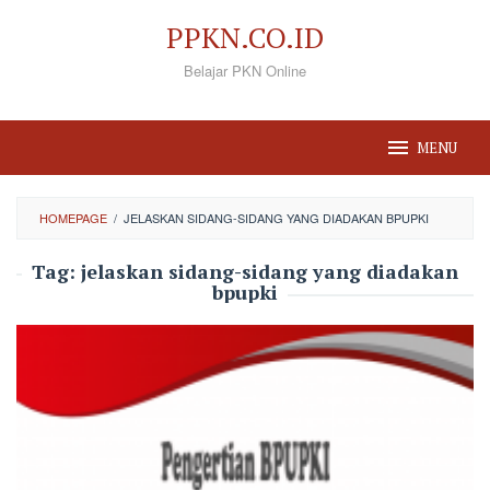
Loncat
PPKN.CO.ID
ke
Belajar PKN Online
konten
MENU
HOMEPAGE
/
JELASKAN SIDANG-SIDANG YANG DIADAKAN BPUPKI
Tag:
jelaskan sidang-sidang yang diadakan
bpupki