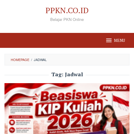
Loncat
PPKN.CO.ID
ke
Belajar PKN Online
konten
MENU
HOMEPAGE
/
JADWAL
Tag:
Jadwal