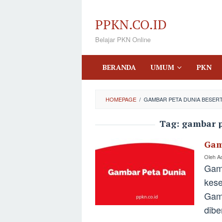
Loncat
ke
PPKN.CO.ID
konten
Belajar PKN Online
BERANDA
UMUM
PKN
HOMEPAGE
/
GAMBAR PETA DUNIA BESER
Tag:
gambar p
Gam
Oleh
A
Gamb
kese
Gam
dibe