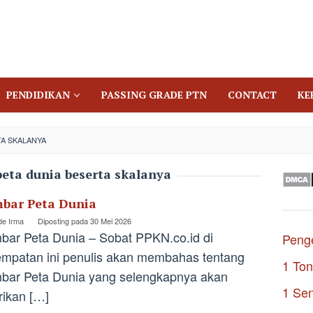
PENDIDIKAN
PASSING GRADE PTN
CONTACT
KE
TA SKALANYA
eta dunia beserta skalanya
bar Peta Dunia
de Irma
Diposting pada
30 Mei 2026
ar Peta Dunia – Sobat PPKN.co.id di
Penge
mpatan ini penulis akan membahas tentang
1 Ton
bar Peta Dunia yang selengkapnya akan
1 Se
rikan […]