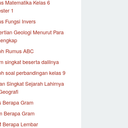
s Matematika Kelas 6
ster 1
s Fungsi Invers
rtian Geologi Menurut Para
Lengkap
oh Rumus ABC
m singkat beserta dalilnya
h soal perbandingan kelas 9
an Singkat Sejarah Lahirnya
Geografi
s Berapa Gram
m Berapa Gram
M Berapa Lembar