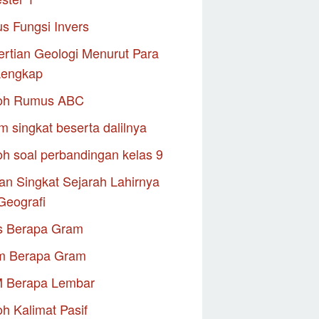
s Fungsi Invers
rtian Geologi Menurut Para
Lengkap
oh Rumus ABC
m singkat beserta dalilnya
h soal perbandingan kelas 9
an Singkat Sejarah Lahirnya
Geografi
s Berapa Gram
m Berapa Gram
M Berapa Lembar
h Kalimat Pasif