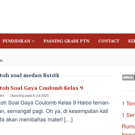
PENDIDIKAN
PASSING GRADE PTN
CONTACT
KE
IK
toh soal medan listrik
toh Soal Gaya Coulomb Kelas 9
pkn
Diposting pada
8 Juli 2023
oh Soal Gaya Coulomb Kelas 9 Haloo teman-
1 Ton
n, semangat pagi. Oh ya, di kesempatan kali
1 Se
kita akan membahas materi […]
Rumu
Seme