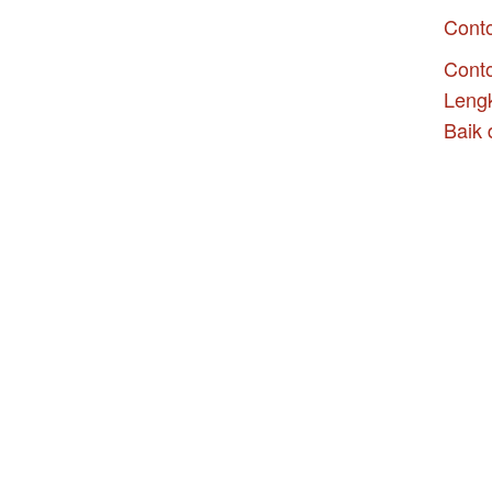
Cont
Conto
Leng
Baik 