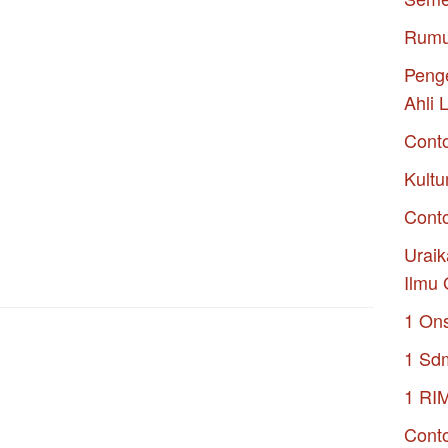
Rumu
Penge
Ahli 
Cont
Kultu
Conto
Uraik
Ilmu 
1 On
1 Sd
1 RI
Conto