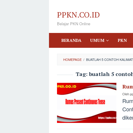
Loncat
ke
PPKN.CO.ID
konten
Belajar PKN Online
BERANDA
UMUM
PKN
HOMEPAGE
/
BUATLAH 5 CONTOH KALIMA
Tag:
buatlah 5 conto
Rum
Oleh
p
Rum
Cont
dike