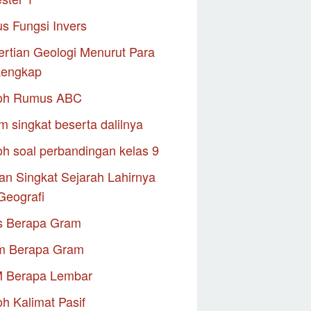
s Fungsi Invers
rtian Geologi Menurut Para
Lengkap
oh Rumus ABC
m singkat beserta dalilnya
h soal perbandingan kelas 9
an Singkat Sejarah Lahirnya
Geografi
s Berapa Gram
m Berapa Gram
M Berapa Lembar
h Kalimat Pasif