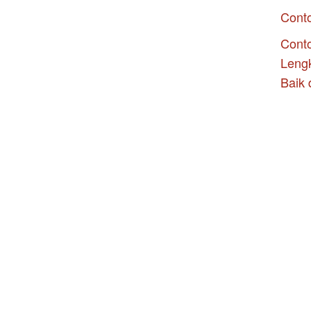
Cont
Conto
Leng
Baik 