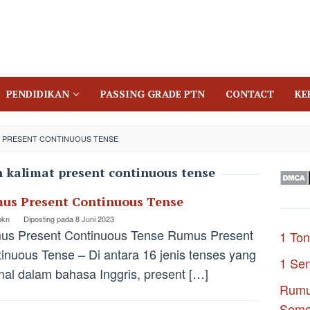
PENDIDIKAN
PASSING GRADE PTN
CONTACT
KE
T PRESENT CONTINUOUS TENSE
h kalimat present continuous tense
us Present Continuous Tense
pkn
Diposting pada
8 Juni 2023
us Present Continuous Tense Rumus Present
1 Ton
inuous Tense – Di antara 16 jenis tenses yang
1 Se
nal dalam bahasa Inggris, present […]
Rumu
Seme