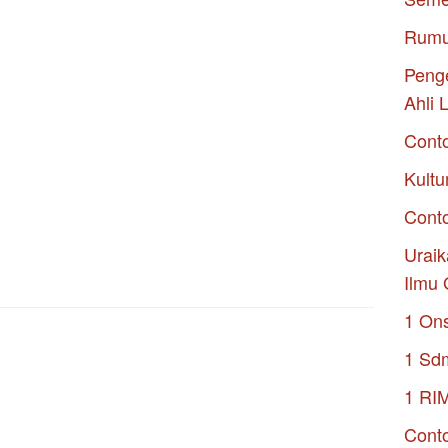
Rumu
Penge
Ahli 
Cont
Kultu
Conto
Uraik
Ilmu 
1 On
1 Sd
1 RI
Conto