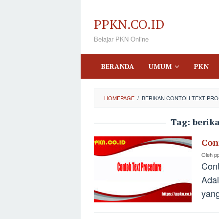
Loncat
ke
PPKN.CO.ID
konten
Belajar PKN Online
BERANDA
UMUM
PKN
HOMEPAGE
/
BERIKAN CONTOH TEXT PR
Tag:
berik
Con
Oleh
p
Cont
Adal
yang