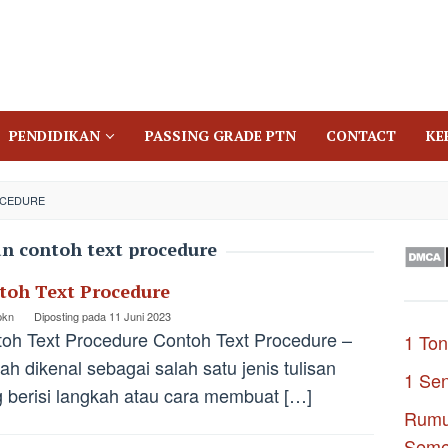
PENDIDIKAN
PASSING GRADE PTN
CONTACT
KE
OCEDURE
an contoh text procedure
toh Text Procedure
pkn
Diposting pada
11 Juni 2023
oh Text Procedure Contoh Text Procedure –
1 Ton
ah dikenal sebagai salah satu jenis tulisan
1 Se
 berisi langkah atau cara membuat […]
Rumu
Seme