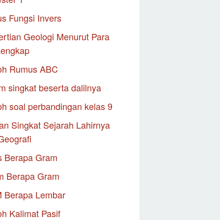
s Fungsi Invers
rtian Geologi Menurut Para
Lengkap
oh Rumus ABC
m singkat beserta dalilnya
h soal perbandingan kelas 9
an Singkat Sejarah Lahirnya
Geografi
s Berapa Gram
m Berapa Gram
M Berapa Lembar
h Kalimat Pasif