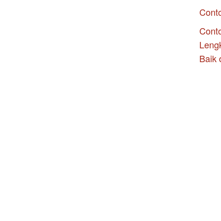
Cont
Conto
Leng
Baik 