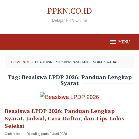
Loncat
PPKN.CO.ID
ke
Belajar PKN Online
konten
MENU
HOMEPAGE
/
BEASISWA LPDP 2026: PANDUAN LENGKAP SYARAT
Tag:
Beasiswa LPDP 2026: Panduan Lengkap
Syarat
Beasiswa LPDP 2026: Panduan Lengkap
Syarat, Jadwal, Cara Daftar, dan Tips Lolos
Seleksi
Oleh
ppkn
Diposting pada
2 Juni 2026