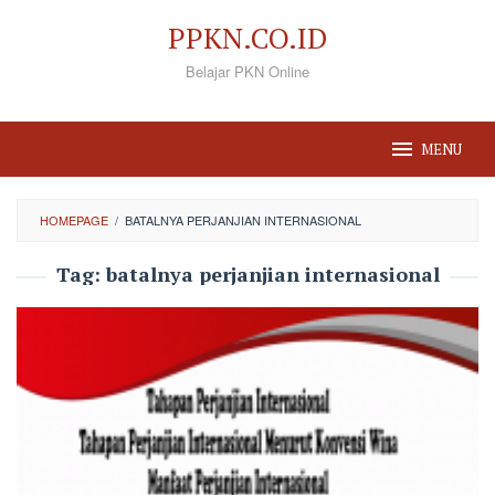
Loncat
PPKN.CO.ID
ke
Belajar PKN Online
konten
MENU
HOMEPAGE
/
BATALNYA PERJANJIAN INTERNASIONAL
Tag:
batalnya perjanjian internasional