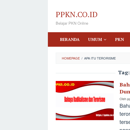
Loncat
ke
PPKN.CO.ID
konten
Belajar PKN Online
BERANDA
UMUM
PKN
HOMEPAGE
/
APA ITU TERORISME
Tag
Bah
Dun
Oleh
p
Baha
tero
ters
pan