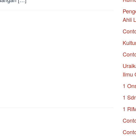
Penge
Ahli 
Cont
Kultu
Conto
Uraik
Ilmu 
1 On
1 Sd
1 RI
Conto
Cont