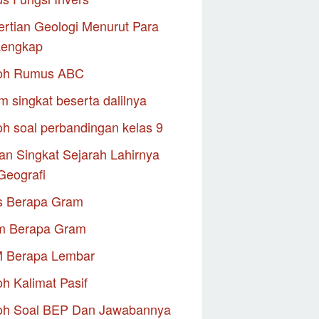
rtian Geologi Menurut Para
Lengkap
oh Rumus ABC
m singkat beserta dalilnya
h soal perbandingan kelas 9
an Singkat Sejarah Lahirnya
Geografi
s Berapa Gram
m Berapa Gram
M Berapa Lembar
h Kalimat Pasif
oh Soal BEP Dan Jawabannya