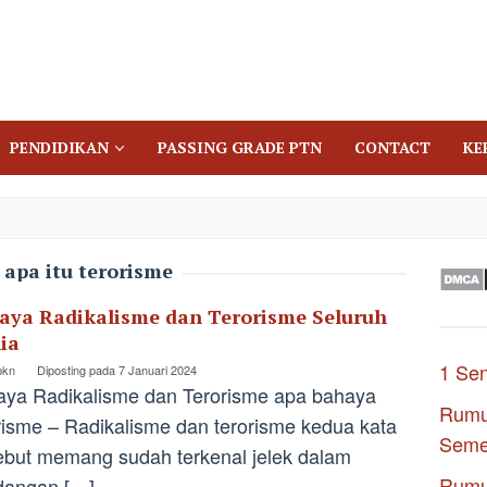
PENDIDIKAN
PASSING GRADE PTN
CONTACT
KE
:
apa itu terorisme
aya Radikalisme dan Terorisme Seluruh
ia
1 Se
pkn
Diposting pada
7 Januari 2024
ya Radikalisme dan Terorisme apa bahaya
Rumu
risme – Radikalisme dan terorisme kedua kata
Seme
ebut memang sudah terkenal jelek dalam
Rumu
dangan […]