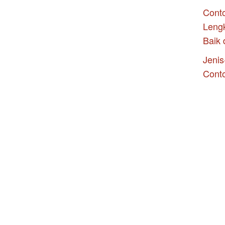
Conto
Leng
Baik 
Jenis
Cont