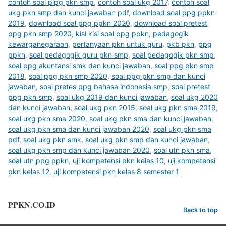
contoh soal plpg pkn smp
,
contoh soal ukg 2017
,
contoh soal
ukg pkn smp dan kunci jawaban pdf
,
download soal ppg ppkn
2019
,
download soal ppg ppkn 2020
,
download soal pretest
ppg pkn smp 2020
,
kisi kisi soal ppg ppkn
,
pedagogik
kewarganegaraan
,
pertanyaan pkn untuk guru
,
pkb pkn
,
ppg
ppkn
,
soal pedagogik guru pkn smp
,
soal pedagogik pkn smp
,
soal ppg akuntansi smk dan kunci jawaban
,
soal ppg pkn smp
2018
,
soal ppg pkn smp 2020
,
soal ppg pkn smp dan kunci
jawaban
,
soal pretes ppg bahasa indonesia smp
,
soal pretest
ppg pkn smp
,
soal ukg 2019 dan kunci jawaban
,
soal ukg 2020
dan kunci jawaban
,
soal ukg pkn 2015
,
soal ukg pkn sma 2019
,
soal ukg pkn sma 2020
,
soal ukg pkn sma dan kunci jawaban
,
soal ukg pkn sma dan kunci jawaban 2020
,
soal ukg pkn sma
pdf
,
soal ukg pkn smk
,
soal ukg pkn smp dan kunci jawaban
,
soal ukg pkn smp dan kunci jawaban 2020
,
soal utn pkn sma
,
soal utn ppg ppkn
,
uji kompetensi pkn kelas 10
,
uji kompetensi
pkn kelas 12
,
uji kompetensi pkn kelas 8 semester 1
PPKN.CO.ID
Back to top