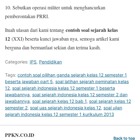
10. Sebutkan operasi militer untuk menghancurkan
pemberontakan PRRI.
contoh soal sejarah kelas
Ituah ulasan dari kami tentang
12
(XXI) beserta kunci jawaban nya, semoga artikel kami
berguna dan bermanfaat sekian dan terima kasih.
Categories:
IPS
,
Pendidikan
Tags:
contoh soal pilihan ganda sejarah kelas 12 semester 1
beserta jawaban part 5
,
soal latihan sejarah peminatan kelas
12
,
soal sejarah indonesia kelas 12 semester 1 beserta
jawabannya
,
soal sejarah indonesia kelas 12 semester 2 dan
jawabannya
,
soal sejarah kelas 12 bab 1
,
soal sejarah kelas 12
semester 2
,
soal uas sejarah indonesia kelas 12
,
soal ujian
sejarah indonesia kelas 12 semester 1 kurikulum 2013
PPKN.CO.ID
Back to top