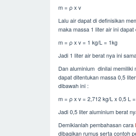
m = ρ x v
Lalu air dapat di definisikan me
maka massa 1 liter air ini dapat 
m = ρ x v = 1 kg/L = 1kg
Jadi 1 liter air berat nya ini sa
Dan aluminium dinilai memiliki 
dapat ditentukan massa 0,5 lite
dibawah ini :
m = ρ x v = 2,712 kg/L x 0,5 L 
Jadi 0,5 liter aluminium berat 
Demikianlah pembahasan cara
dibagikan rumus serta contoh p