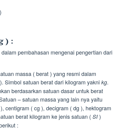
)
 ) :
ke dalam pembahasan mengenai pengertian dari
satuan massa ( berat ) yang resmi dalam
). Simbol satuan berat dari kilogram yakni
.
kg
unkan berdasarkan satuan dasar untuk berat
 Satuan – satuan massa yang lain nya yaitu
), centigram ( cg ), decigram ( dg ), hektogram
satuan berat kilogram ke jenis satuan (
)
SI
erikut :