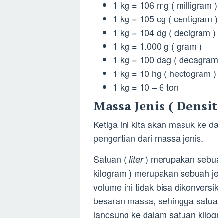
1 kg = 106 mg ( milligram )
1 kg = 105 cg ( centigram )
1 kg = 104 dg ( decigram )
1 kg = 1.000 g ( gram )
1 kg = 100 dag ( decagram
1 kg = 10 hg ( hectogram )
1 kg = 10 – 6 ton
Massa Jenis ( Densita
Ketiga ini kita akan masuk ke
pengertian dari massa jenis.
Satuan (
) merupakan sebua
liter
kilogram ) merupakan sebuah j
volume ini tidak bisa dikonver
besaran massa, sehingga satuan 
langsung ke dalam satuan kilo