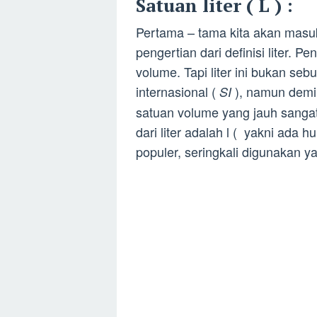
Satuan liter ( L ) :
Pertama – tama kita akan mas
pengertian dari definisi liter. P
volume. Tapi liter ini bukan se
internasional (
), namun demik
SI
satuan volume yang jauh sangat
dari liter adalah l ( yakni ada hu
populer, seringkali digunakan ya