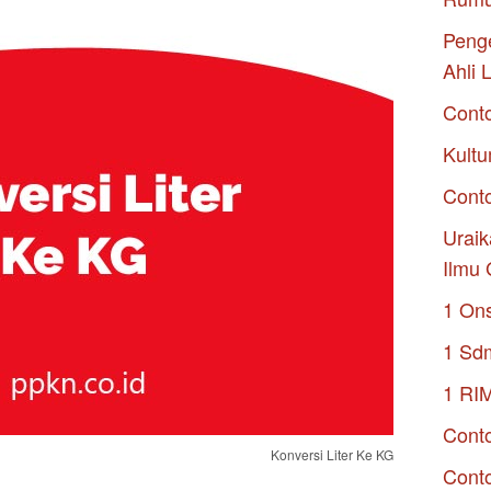
Penge
Ahli 
Cont
Kultu
Conto
Uraik
Ilmu 
1 On
1 Sd
1 RI
Conto
Konversi Liter Ke KG
Cont