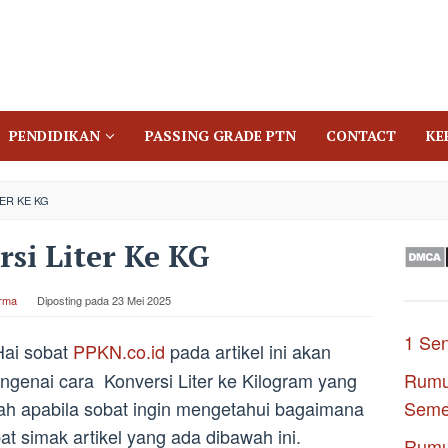
PENDIDIKAN
PASSING GRADE PTN
CONTACT
KE
ER KE KG
si Liter Ke KG
Irma
Diposting pada
23 Mei 2025
1 Se
ai sobat
PPKN.co.id
pada artikel ini akan
genai cara Konversi Liter ke Kilogram yang
Rumu
 apabila sobat ingin mengetahui bagaimana
Seme
at simak artikel yang ada dibawah ini.
Rumu