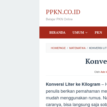
Loncat
ke
PPKN.CO.ID
konten
Belajar PKN Online
BERANDA
UMUM
PKN
HOMEPAGE
/
MATEMATIKA
/
KONVERSI LIT
Konver
Oleh
Ade 
– H
Konversi Liter ke Kilogram
penulis berikan pemahaman men
mudah menggunakan rumus. Nah
caranya, bisa langsung saja sob