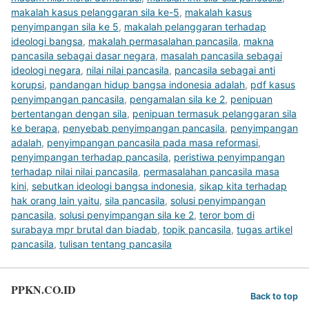
makalah kasus pelanggaran sila ke-5
,
makalah kasus
penyimpangan sila ke 5
,
makalah pelanggaran terhadap
ideologi bangsa
,
makalah permasalahan pancasila
,
makna
pancasila sebagai dasar negara
,
masalah pancasila sebagai
ideologi negara
,
nilai nilai pancasila
,
pancasila sebagai anti
korupsi
,
pandangan hidup bangsa indonesia adalah
,
pdf kasus
penyimpangan pancasila
,
pengamalan sila ke 2
,
penipuan
bertentangan dengan sila
,
penipuan termasuk pelanggaran sila
ke berapa
,
penyebab penyimpangan pancasila
,
penyimpangan
adalah
,
penyimpangan pancasila pada masa reformasi
,
penyimpangan terhadap pancasila
,
peristiwa penyimpangan
terhadap nilai nilai pancasila
,
permasalahan pancasila masa
kini
,
sebutkan ideologi bangsa indonesia
,
sikap kita terhadap
hak orang lain yaitu
,
sila pancasila
,
solusi penyimpangan
pancasila
,
solusi penyimpangan sila ke 2
,
teror bom di
surabaya mpr brutal dan biadab
,
topik pancasila
,
tugas artikel
pancasila
,
tulisan tentang pancasila
PPKN.CO.ID
Back to top