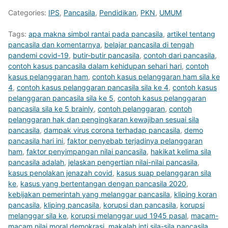
Categories:
IPS
,
Pancasila
,
Pendidikan
,
PKN
,
UMUM
Tags:
apa makna simbol rantai pada pancasila
,
artikel tentang
pancasila dan komentarnya
,
belajar pancasila di tengah
pandemi covid-19
,
butir-butir pancasila
,
contoh dari pancasila
,
contoh kasus pancasila dalam kehidupan sehari hari
,
contoh
kasus pelanggaran ham
,
contoh kasus pelanggaran ham sila ke
4
,
contoh kasus pelanggaran pancasila sila ke 4
,
contoh kasus
pelanggaran pancasila sila ke 5
,
contoh kasus pelanggaran
pancasila sila ke 5 brainly
,
contoh pelanggaran
,
contoh
pelanggaran hak dan pengingkaran kewajiban sesuai sila
pancasila
,
dampak virus corona terhadap pancasila
,
demo
pancasila hari ini
,
faktor penyebab terjadinya pelanggaran
ham
,
faktor penyimpangan nilai pancasila
,
hakikat kelima sila
pancasila adalah
,
jelaskan pengertian nilai-nilai pancasila
,
kasus penolakan jenazah covid
,
kasus suap pelanggaran sila
ke
,
kasus yang bertentangan dengan pancasila 2020
,
kebijakan pemerintah yang melanggar pancasila
,
kliping koran
pancasila
,
kliping pancasila
,
korupsi dan pancasila
,
korupsi
melanggar sila ke
,
korupsi melanggar uud 1945 pasal
,
macam-
macam nilai moral demokrasi
,
makalah inti sila-sila pancasila
,