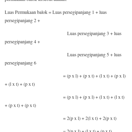
Luas Permukaan balok = Luas persegipanjang 1 + luas
persegipanjang 2 +
Luas persegipanjang 3 + luas
persegipanjang 4 +
Luas persegipanjang 5 + luas
persegipanjang 6
= (p x l) + (p x t) + (l x t) + (p x l)
+ (l x t) + (p x t)
= (p x l) + (p x l) + (l x t) + (l x t)
+ (p x t) + (p x t)
= 2(p x l) + 2(l x t) + 2(p x t)
= 2(p x l) + (l x t) + (p x t)