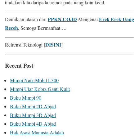
tindakan kita daripada nomor pada uang koin kecil.
PPKN.CO.ID
Erek Erek Uang
Demikian ulasan dari
Mengenai
Receh
, Semoga Bermanfaat….
DISINI
Refrensi Teknologi [
]
Recent Post
Mimpi Naik Mobil L300
Mimpi Ular Kobra Ganti Kulit
Buku Mimpi 90
Buku Mimpi 2D Abjad
Buku Mimpi 3D Abjad
Buku Mimpi 4D Abjad
Hak Asasi Manusia Adalah