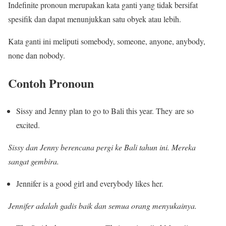
Indefinite pronoun merupakan kata ganti yang tidak bersifat
spesifik dan dapat menunjukkan satu obyek atau lebih.
Kata ganti ini meliputi somebody, someone, anyone, anybody,
none dan nobody.
Contoh Pronoun
Sissy and Jenny plan to go to Bali this year. They are so
excited.
Sissy dan Jenny berencana pergi ke Bali tahun ini. Mereka
sangat gembira.
Jennifer is a good girl and everybody likes her.
Jennifer adalah gadis baik dan semua orang menyukainya.