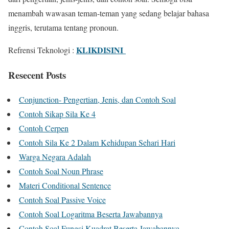
menambah wawasan teman-teman yang sedang belajar bahasa
inggris, terutama tentang pronoun.
KLIKDISINI
Refrensi Teknologi :
Resecent Posts
Conjunction- Pengertian, Jenis, dan Contoh Soal
Contoh Sikap Sila Ke 4
Contoh Cerpen
Contoh Sila Ke 2 Dalam Kehidupan Sehari Hari
Warga Negara Adalah
Contoh Soal Noun Phrase
Materi Conditional Sentence
Contoh Soal Passive Voice
Contoh Soal Logaritma Beserta Jawabannya
Contoh Soal Fungsi Kuadrat Beserta Jawabannya