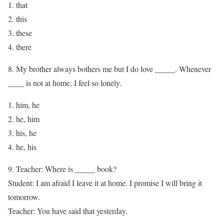
that
this
these
there
8. My brother always bothers me but I do love _____. Whenever
____ is not at home, I feel so lonely.
him, he
he, him
his, he
he, his
9. Teacher: Where is _____ book?
Student: I am afraid I leave it at home. I promise I will bring it
tomorrow.
Teacher: You have said that yesterday.