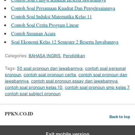
Contoh Soal Persamaan Kuadrat Dan Penyelesaiannya
Contoh Soal Induksi Matematika Kelas 11
Contoh Soal Cerita Program Linear
Contoh Susunan Acara
Soal Ekonomi Kelas 12 Semester 2 Beserta Jawabannya
Categories:
BAHASA INGRIS
,
Pendidikan
Tags:
50 soal pronoun dan jawabannya
,
contoh soal personal
pronoun
,
contoh soal pronoun cerita
,
contoh soal pronoun dan
jawabannya
,
contoh soal pronoun essay dan jawabannya
,
contoh soal pronoun kelas 10
,
contoh soal pronoun smp kelas 7
,
contoh soal subject pronoun
PPKN.CO.ID
Back to top
Exit mobile version