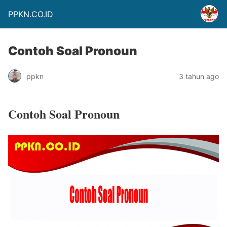
PPKN.CO.ID
Contoh Soal Pronoun
ppkn
3 tahun ago
Contoh Soal Pronoun