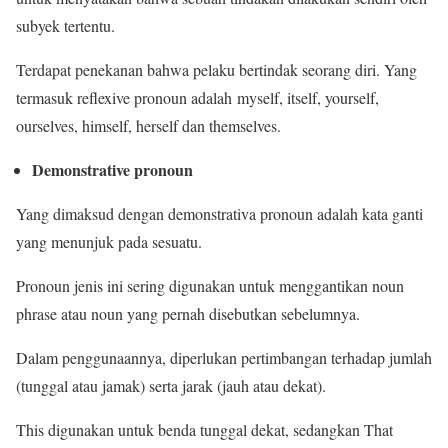
subyek tertentu.
Terdapat penekanan bahwa pelaku bertindak seorang diri. Yang
termasuk reflexive pronoun adalah myself, itself, yourself,
ourselves, himself, herself dan themselves.
Demonstrative pronoun
Yang dimaksud dengan demonstrativa pronoun adalah kata ganti
yang menunjuk pada sesuatu.
Pronoun jenis ini sering digunakan untuk menggantikan noun
phrase atau noun yang pernah disebutkan sebelumnya.
Dalam penggunaannya, diperlukan pertimbangan terhadap jumlah
(tunggal atau jamak) serta jarak (jauh atau dekat).
This digunakan untuk benda tunggal dekat, sedangkan That