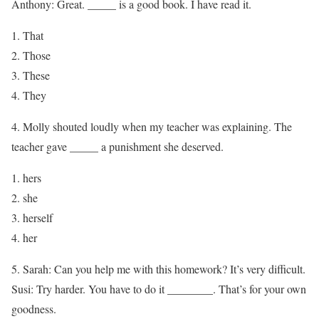
Anthony: Great. _____ is a good book. I have read it.
That
Those
These
They
4. Molly shouted loudly when my teacher was explaining. The
teacher gave _____ a punishment she deserved.
hers
she
herself
her
5. Sarah: Can you help me with this homework? It’s very difficult.
Susi: Try harder. You have to do it ________. That’s for your own
goodness.