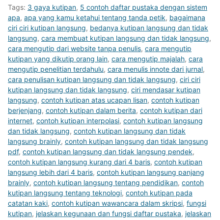
Tags:
3 gaya kutipan
,
5 contoh daftar pustaka dengan sistem
apa
,
apa yang kamu ketahui tentang tanda petik
,
bagaimana
ciri ciri kutipan langsung
,
bedanya kutipan langsung dan tidak
langsung
,
cara membuat kutipan langsung dan tidak langsung
,
cara mengutip dari website tanpa penulis
,
cara mengutip
kutipan yang dikutip orang lain
,
cara mengutip majalah
,
cara
mengutip penelitian terdahulu
,
cara menulis innote dari jurnal
,
cara penulisan kutipan langsung dan tidak langsung
,
ciri ciri
kutipan langsung dan tidak langsung
,
ciri mendasar kutipan
langsung
,
contoh kutipan atas ucapan lisan
,
contoh kutipan
berjenjang
,
contoh kutipan dalam berita
,
contoh kutipan dari
internet
,
contoh kutipan interpolasi
,
contoh kutipan langsung
dan tidak langsung
,
contoh kutipan langsung dan tidak
langsung brainly
,
contoh kutipan langsung dan tidak langsung
pdf
,
contoh kutipan langsung dan tidak langsung pendek
,
contoh kutipan langsung kurang dari 4 baris
,
contoh kutipan
langsung lebih dari 4 baris
,
contoh kutipan langsung panjang
brainly
,
contoh kutipan langsung tentang pendidikan
,
contoh
kutipan langsung tentang teknologi
,
contoh kutipan pada
catatan kaki
,
contoh kutipan wawancara dalam skripsi
,
fungsi
kutipan
,
jelaskan kegunaan dan fungsi daftar pustaka
,
jelaskan