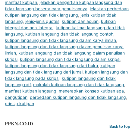
manfaat kutipan
,
jelaskan pengertian kutipan langsung dan
tidak langsung beserta cara penulisannya
,
jelaskan perbedaan
kutipan langsung dan tidak langsung
,
jenis kutipan tidak
langsung
,
jenis-jenis quotes
,
kutipan dan acuan
,
kutipan
integral dan non-integral
,
kutipan kalimat langsung dan tidak
langsung
,
kutipan langsung dan tidak langsung contoh
,
kutipan langsung dan tidak langsung dalam karya ilmiah
,
kutipan langsung dan tidak langsung dalam penulisan karya
ilmiah
,
kutipan langsung dan tidak langsung dalam penulisan
skripsi
,
kutipan langsung dan tidak langsung dalam skripsi
,
kutipan langsung dan tidak langsung dari buku
,
kutipan
langsung dan tidak langsung dari jurnal
,
kutipan langsung dan
tidak langsung pada skripsi
,
kutipan langsung dan tidak
langsung pdf
,
makalah kutipan langsung dan tidak langsung
,
manfaat kutipan langsung
,
menerapkan konsep kutipan apa
,
pengutipan
,
perbedaan kutipan langsung dan tidak langsung
,
prinsip kutipan
PPKN.CO.ID
Back to top