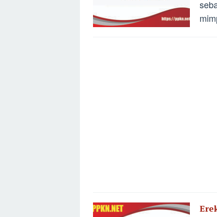
seba
mimp
Ere