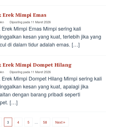
k Erek Mimpi Emas
pkn
Diposting pada
11 Maret 2026
 Erek Mimpi Emas Mimpi sering kali
nggalkan kesan yang kuat, terlebih jika yang
ul di dalam tidur adalah emas. […]
k Erek Mimpi Dompet Hilang
pkn
Diposting pada
11 Maret 2026
 Erek Mimpi Dompet Hilang Mimpi sering kali
nggalkan kesan yang kuat, apalagi jika
aitan dengan barang pribadi seperti
et. […]
3
4
5
…
58
Next