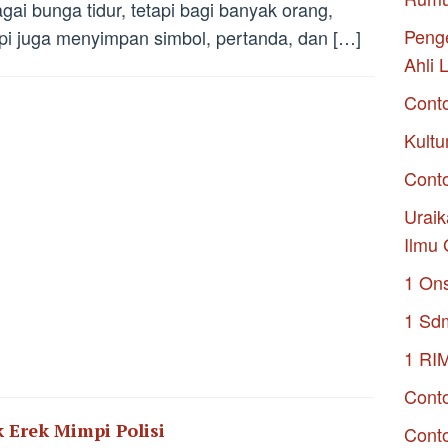
gai bunga tidur, tetapi bagi banyak orang,
Penge
i juga menyimpan simbol, pertanda, dan […]
Ahli 
Cont
Kultu
Conto
Uraik
Ilmu 
1 On
1 Sd
1 RI
Conto
k Erek Mimpi Polisi
Cont