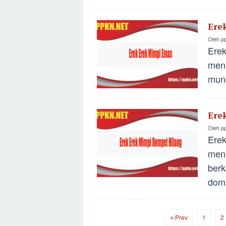
Ere
Oleh
p
Erek
meni
munc
Ere
Oleh
p
Erek
meni
berk
domp
Prev
1
2