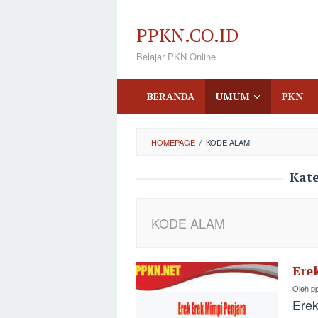
Loncat
ke
PPKN.CO.ID
konten
Belajar PKN Online
BERANDA
UMUM
PKN
HOMEPAGE
/
KODE ALAM
Kate
KODE ALAM
Ere
Oleh
p
Erek