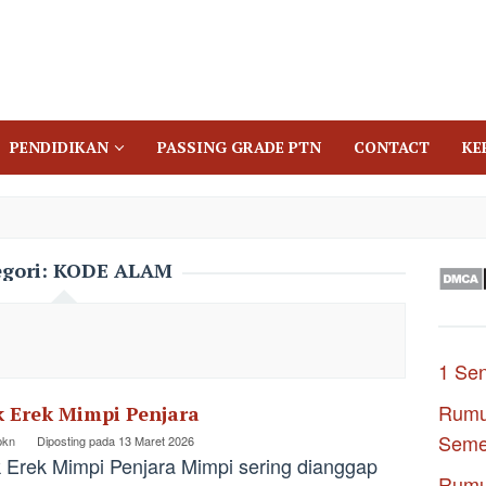
PENDIDIKAN
PASSING GRADE PTN
CONTACT
KE
gori:
KODE ALAM
1 Se
Rumu
k Erek Mimpi Penjara
Seme
pkn
Diposting pada
13 Maret 2026
 Erek Mimpi Penjara Mimpi sering dianggap
Rumu