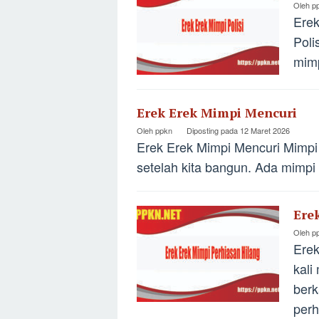
Oleh
p
Erek
Poli
mimp
Erek Erek Mimpi Mencuri
Oleh
ppkn
Diposting pada
12 Maret 2026
Erek Erek Mimpi Mencuri Mimpi 
setelah kita bangun. Ada mimp
Ere
Oleh
p
Erek
kali
berk
perh