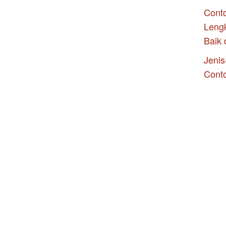
Conto
Leng
Baik 
Jenis
Cont