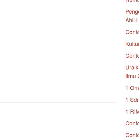
Penge
Ahli 
Cont
Kultu
Conto
Uraik
Ilmu 
1 On
1 Sd
1 RI
Conto
Cont