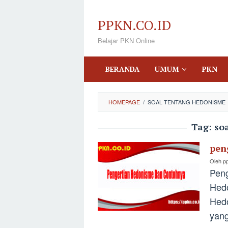
Loncat
ke
PPKN.CO.ID
konten
Belajar PKN Online
BERANDA
UMUM
PKN
HOMEPAGE
/
SOAL TENTANG HEDONISME
Tag:
so
pen
Oleh
p
Peng
Hedo
Hedo
yang