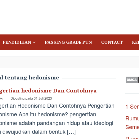
PENDIDIKAN
PASSING GRADE PTN
CONTACT
KE
al tentang hedonisme
gertian hedonisme Dan Contohnya
pkn
Diposting pada
31 Juli 2023
ertian Hedonisme Dan Contohnya Pengertian
1 Se
nisme Apa itu hedonisme? pengertian
Rumu
nisme adalah pandangan hidup atau ideologi
Seme
 diwujudkan dalam bentuk […]
Rumu